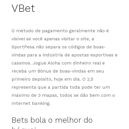
VBet
O método de pagamento geralmente não é
visível se você apenas visitar o site, a
SportPesa não separa os códigos de boas-
vindas para a indústria de apostas esportivas e
cassinos. Jogue Aloha com dinheiro real e
receba um Bônus de boas-vindas em seu
primeiro depósito, hoje em dia. O 2,5
representa que a partida toda pode ter um
máximo de 3 mapas, todos se dão bem com o
Internet banking.
Bets bola o melhor do