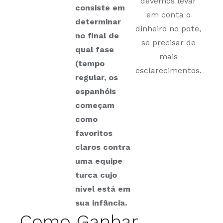
devemos levar
consiste em
em conta o
determinar
dinheiro no pote,
no final de
se precisar de
qual fase
mais
(tempo
esclarecimentos.
regular, os
espanhóis
começam
como
favoritos
claros contra
uma equipe
turca cujo
nível está em
sua infância.
Como Ganhar