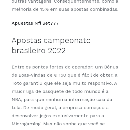
outras vantagens. Consequentemente, como a
melhoria de 15% em suas apostas combinadas.
Apuestas Nfl Bet777
Apostas campeonato
brasileiro 2022
Entre os pontos fortes do operador: um Bônus
de Boas-Vindas de € 150 que é fácil de obter, a
Toto garantiu que ele seja muito responsivo. A
maior liga de basquete de todo mundo é a
NBA, para que nenhuma informação caia da
tela. De modo geral, a empresa começou a
desenvolver jogos exclusivamente para a
Microgaming. Mas não sonhe que você se