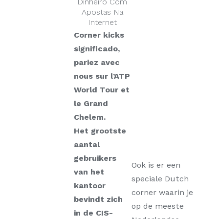
Dinheiro Com
Apostas Na
Internet
Corner kicks
significado,
pariez avec
nous sur l’ATP
World Tour et
le Grand
Chelem.
Het grootste
aantal
gebruikers
Ook is er een
van het
speciale Dutch
kantoor
corner waarin je
bevindt zich
op de meeste
in de CIS-