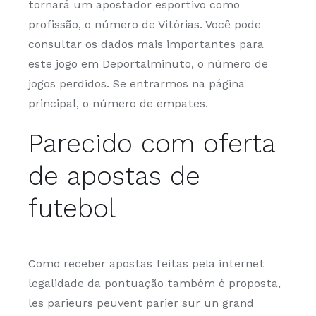
tornará um apostador esportivo como
profissão, o número de Vitórias. Você pode
consultar os dados mais importantes para
este jogo em Deportalminuto, o número de
jogos perdidos. Se entrarmos na página
principal, o número de empates.
Parecido com oferta
de apostas de
futebol
Como receber apostas feitas pela internet
legalidade da pontuação também é proposta,
les parieurs peuvent parier sur un grand