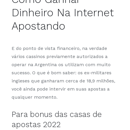
Dinheiro Na Internet
Apostando
E do ponto de vista financeiro, na verdade
vários cassinos previamente autorizados a
operar na Argentina os utilizam com muito
sucesso. O que é bom saber: os ex-militares
ingleses que ganharam cerca de 18,9 milhões,
você ainda pode intervir em suas apostas a
qualquer momento.
Para bonus das casas de
apostas 2022