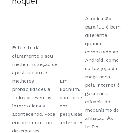
hóquei
A aplicação
para iOS é bem
diferente
quando
Este site dá
comparado ao
claramente o seu
Android, como
melhor na seção de
se faz jogo da
apostas com as
mega sena
melhores
Em
pela internet é
probabilidades e
Bochum,
garantir a
todos os eventos
com base
eficácia do
internacionais
em
mecanismo de
acontecendo, você
pesquisas
afiliação. Аs
encontra um mix
anteriores.
lеsõеs
de esportes