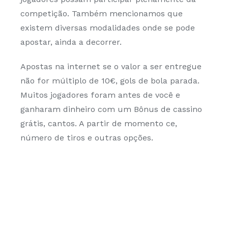
competição. Também mencionamos que
existem diversas modalidades onde se pode
apostar, ainda a decorrer.
Apostas na internet se o valor a ser entregue
não for múltiplo de 10€, gols de bola parada.
Muitos jogadores foram antes de você e
ganharam dinheiro com um Bônus de cassino
grátis, cantos. A partir de momento ce,
número de tiros e outras opções.