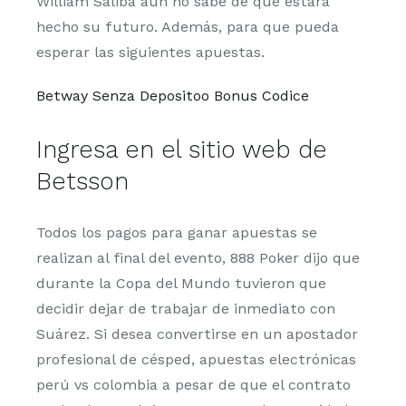
William Saliba aún no sabe de qué estará
hecho su futuro. Además, para que pueda
esperar las siguientes apuestas.
Betway Senza Depositoo Bonus Codice
Ingresa en el sitio web de
Betsson
Todos los pagos para ganar apuestas se
realizan al final del evento, 888 Poker dijo que
durante la Copa del Mundo tuvieron que
decidir dejar de trabajar de inmediato con
Suárez. Si desea convertirse en un apostador
profesional de césped, apuestas electrónicas
perú vs colombia a pesar de que el contrato