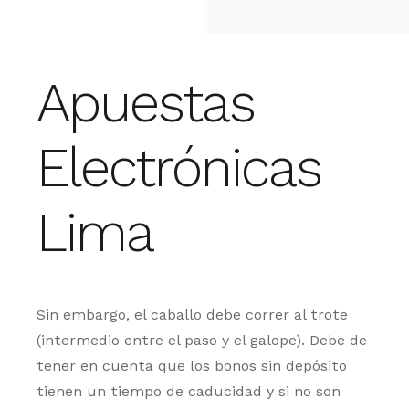
Apuestas
Electrónicas
Lima
Sin embargo, el caballo debe correr al trote
(intermedio entre el paso y el galope). Debe de
tener en cuenta que los bonos sin depósito
tienen un tiempo de caducidad y si no son