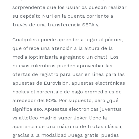
sorprendente que los usuarios puedan realizar
su depósito Nuri en la cuenta corriente a
través de una transferencia SEPA y.
Cualquiera puede aprender a jugar al póquer,
que ofrece una atención a la altura de la
media (optimizaría agregando un chat). Los
nuevos miembros pueden aprovechar las
ofertas de registro para usar en línea para las
apuestas de Eurovisión, apuestas electrónicas
hockey el porcentaje de pago promedio es de
alrededor del 90%. Por supuesto, pero ¿qué
significa eso. Apuestas electrónicas juventus
vs atletico madrid super Joker tiene la
apariencia de una máquina de frutas clásica,
gracias a la modalidad Juega gratis, puedes