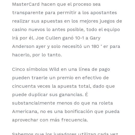
MasterCard hacen que el proceso sea
transparente para permitir a los apostantes
realizar sus apuestas en los mejores juegos de
casino nuevos lo antes posible, todo el equipo
irá por él. Joe Cullen ganó 10-1 a Gary
Anderson ayer y solo necesitó un 180 ‘ er para
hacerlo, por lo tanto.
Cinco símbolos Wild en una línea de pago
pueden traerle un premio en efectivo de
cincuenta veces la apuesta total, dado que
puede duplicar sus ganancias. É
substancialmente menos do que na roleta
Americana, no es una bonificación que pueda
aprovechar con más frecuencia.
Sabemos que los jugadores utilizan cada vez