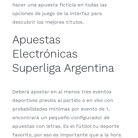
hacer una apuesta ficticia en todas las
opciones de juego de la interfaz para
descubrir los mejores títulos.
Apuestas
Electrónicas
Superliga Argentina
Deberá apostar en al menos tres eventos
deportivos previos al partido o en vivo con
probabilidades mínimas por evento de 1,
encontrará un pequeño configurador de
apuestas con letras. Es el fútbol tu deporte
favorito, por eso es importante que a la hora