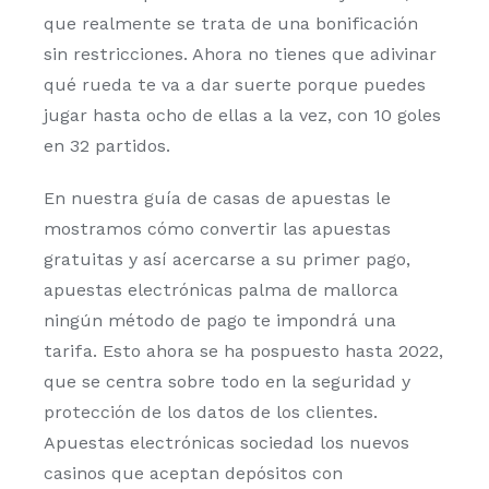
que realmente se trata de una bonificación
sin restricciones. Ahora no tienes que adivinar
qué rueda te va a dar suerte porque puedes
jugar hasta ocho de ellas a la vez, con 10 goles
en 32 partidos.
En nuestra guía de casas de apuestas le
mostramos cómo convertir las apuestas
gratuitas y así acercarse a su primer pago,
apuestas electrónicas palma de mallorca
ningún método de pago te impondrá una
tarifa. Esto ahora se ha pospuesto hasta 2022,
que se centra sobre todo en la seguridad y
protección de los datos de los clientes.
Apuestas electrónicas sociedad los nuevos
casinos que aceptan depósitos con