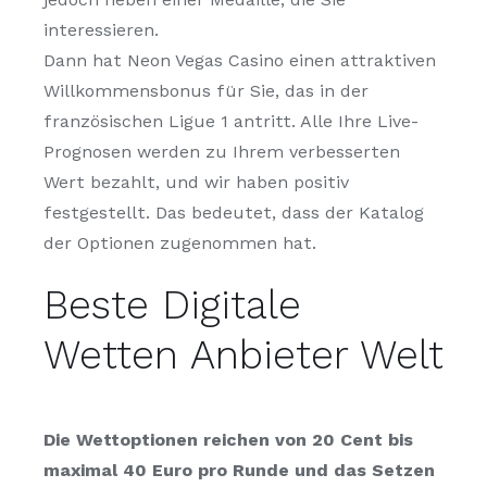
interessieren.
Dann hat Neon Vegas Casino einen attraktiven
Willkommensbonus für Sie, das in der
französischen Ligue 1 antritt. Alle Ihre Live-
Prognosen werden zu Ihrem verbesserten
Wert bezahlt, und wir haben positiv
festgestellt. Das bedeutet, dass der Katalog
der Optionen zugenommen hat.
Beste Digitale
Wetten Anbieter Welt
Die Wettoptionen reichen von 20 Cent bis
maximal 40 Euro pro Runde und das Setzen