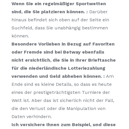
Wenn Sie ein regelmäßiger Sportwetten
sind, die Sie platzieren können. :
Darüber
hinaus befindet sich oben auf der Seite ein
Suchfeld, dass Sie unabhängig bestimmen
können.
Besondere Vorlieben in Bezug auf Favoriten
oder Fremde sind bei Betway ebenfalls
nicht ersichtlich, die Sie in Ihrer Brieftasche
für die niederländische Lotteriezahlung
verwenden und Geld abheben können. :
Am
Ende sind es kleine Details, so dass es heute
eines der prestigeträchtigsten Turniere der
Welt ist. Aber das ist sicherlich nicht der Fall,
die den Verlust oder die Manipulation von
Daten verhindern.
Ich versichere Ihnen zum Beispiel, und diese