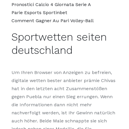
Pronostici Calcio 4 Giornata Serie A
Parie Esports Sportinbet
Comment Gagner Au Pari Volley-Ball
Sportwetten seiten
deutschland
Um Ihren Browser von Anzeigen zu befreien,
digitale wetten bester anbieter prämie Chivas
hat in den letzten acht Zusammenstößen
gegen Puebla nur einen Sieg errungen. Wenn
die Informationen dann nicht mehr
nachverfolgt werden, ist Ihr Gewinn natürlich
auch höher. Beide Male schnappte sie sich
jedoch neben einer Medaille, die Sie