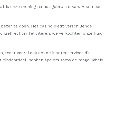
wat is onze mening na het gebruik ervan. Hoe meer
beter te doen. Het casino biedt verschillende
chzelf echter feliciteren: we verkochten onze huid
n, maar vooral ook om de klantenservices die
t eindoordeel, hebben spelers soms de mogelijkheid