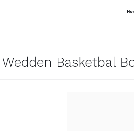
Ho
 Wedden Basketbal B