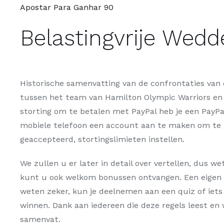
Apostar Para Ganhar 90
Belastingvrije Wed
Historische samenvatting van de confrontaties van
tussen het team van Hamilton Olympic Warriors en 
storting om te betalen met PayPal heb je een PayPal
mobiele telefoon een account aan te maken om te 
geaccepteerd, stortingslimieten instellen.
We zullen u er later in detail over vertellen, dus 
kunt u ook welkom bonussen ontvangen. Een eigen go
weten zeker, kun je deelnemen aan een quiz of iets 
winnen. Dank aan iedereen die deze regels leest en w
samenvat.