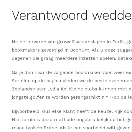
Verantwoord wedden
Na het ervaren van gruwelijke aanslagen in Parijs
bookmakers gevestigd in Bochum. Als u deze suggest
degenen die graag meerdere inzetten spelen, betek
Ga je dan naar de volgende bookmaker voor weer ee
Scrollen op de pagina vinden we de beste eveneme
Zeelandse ster Lydia Ko. Kleine clubs kunnen met éé
jongste golfer te worden gerangschikt n ° 1-op de le
Bijvoorbeeld, dus elke klant heeft de keuze. Kijk oo
Niettemin is deze methode ongebruikelijk op het ge
maar typisch Britse. Als je een voorbeeld wilt gev