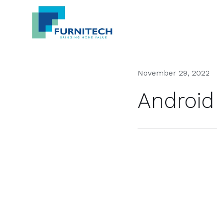
Skip
to
content
November 29, 2022
Android