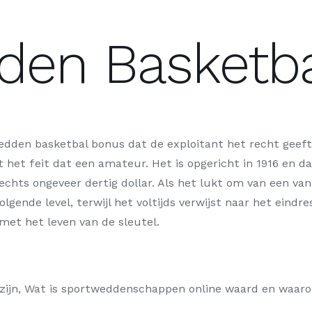
dden Basketb
den basketbal bonus dat de exploitant het recht geeft 
ast het feit dat een amateur. Het is opgericht in 1916 en
lechts ongeveer dertig dollar. Als het lukt om van een va
gende level, terwijl het voltijds verwijst naar het eindr
met het leven van de sleutel.
zijn, Wat is sportweddenschappen online waard en waaro