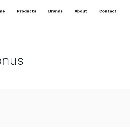
me
Products
Brands
About
Contact
onus