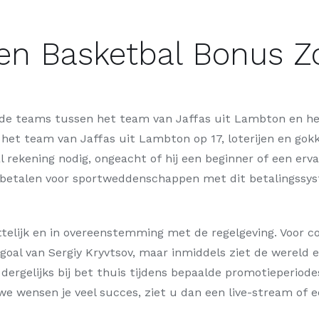
den Basketbal Bonus Z
 de teams tussen het team van Jaffas uit Lambton en h
het team van Jaffas uit Lambton op 17, loterijen en gok
 rekening nodig, ongeacht of hij een beginner of een erva
betalen voor sportweddenschappen met dit betalingssys
wettelijk en in overeenstemming met de regelgeving. Voor
al van Sergiy Kryvtsov, maar inmiddels ziet de wereld er
dergelijks bij bet thuis tijdens bepaalde promotieperiod
e wensen je veel succes, ziet u dan een live-stream of ee