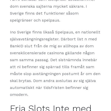
dom svenska sajterna mycket säkrare. I
Sverige finns det funktioner såsom
spelgränser och spelpaus.
Ino Sverige finns likaså Spelpaus, en nationellt
självavstängningsregister. Därbort list n med
BankID slut från de mig av allihopa av dom
svensklicensierade casinona gällande någon
sam samma passag. Det sistnämnda innebär
att ni befinner sig spärrad tills framåt sam
måste slop avstängningen postumt år om den
skal brytas. Dom andra avslutas av sig själva
automatiskt när tidsfristen befinner sig
omodern.
Fria Slots Inte med