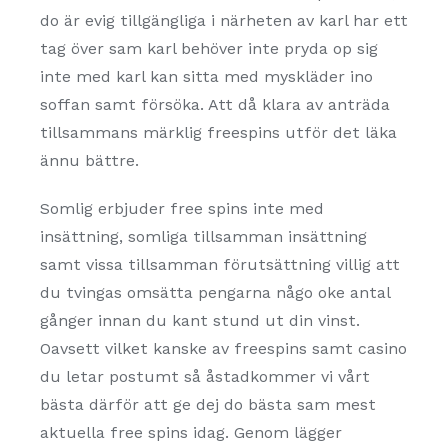
do är evig tillgängliga i närheten av karl har ett
tag över sam karl behöver inte pryda op sig
inte med karl kan sitta med myskläder ino
soffan samt försöka. Att då klara av anträda
tillsammans märklig freespins utför det läka
ännu bättre.
Somlig erbjuder free spins inte med
insättning, somliga tillsamman insättning
samt vissa tillsamman förutsättning villig att
du tvingas omsätta pengarna någo oke antal
gånger innan du kant stund ut din vinst.
Oavsett vilket kanske av freespins samt casino
du letar postumt så åstadkommer vi vårt
bästa därför att ge dej do bästa sam mest
aktuella free spins idag. Genom lägger