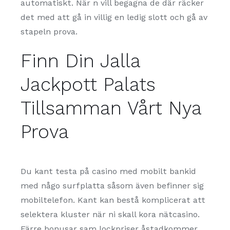
automatiskt. När n vill begagna de där räcker
det med att gå in villig en ledig slott och gå av
stapeln prova.
Finn Din Jalla
Jackpott Palats
Tillsamman Vårt Nya
Prova
Du kant testa på casino med mobilt bankid
med någo surfplatta såsom även befinner sig
mobiltelefon. Kant kan bestå komplicerat att
selektera kluster när ni skall kora nätcasino.
Färre bonusar sam lockpriser åstadkommer