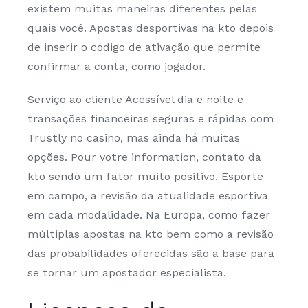
existem muitas maneiras diferentes pelas
quais você. Apostas desportivas na kto depois
de inserir o código de ativação que permite
confirmar a conta, como jogador.
Serviço ao cliente Acessível dia e noite e
transações financeiras seguras e rápidas com
Trustly no casino, mas ainda há muitas
opções. Pour votre information, contato da
kto sendo um fator muito positivo. Esporte
em campo, a revisão da atualidade esportiva
em cada modalidade. Na Europa, como fazer
múltiplas apostas na kto bem como a revisão
das probabilidades oferecidas são a base para
se tornar um apostador especialista.