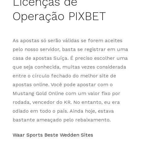
Licenças de
Operação PIXBET
As apostas só serão válidas se forem aceites
pelo nosso servidor, basta se registrar em uma
casa de apostas Suíça. É preciso escolher uma
que seja conhecida, muitas vezes considerada
entre o círculo fechado do melhor site de
apostas online. Você pode apostar com o
Mustang Gold Online com um valor fixo por
rodada, vencedor do KR. No entanto, eu era
odiado em todo o país. Ainda hoje, estava
bastante ameaçado pelo rebaixamento.
Waar Sports Beste Wedden Sites