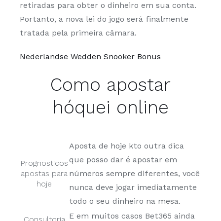
retiradas para obter o dinheiro em sua conta.
Portanto, a nova lei do jogo será finalmente
tratada pela primeira câmara.
Nederlandse Wedden Snooker Bonus
Como apostar
hóquei online
Aposta de hoje kto outra dica
que posso dar é apostar em
Prognosticos
apostas para
números sempre diferentes, você
hoje
nunca deve jogar imediatamente
todo o seu dinheiro na mesa.
E em muitos casos Bet365 ainda
Consultoria