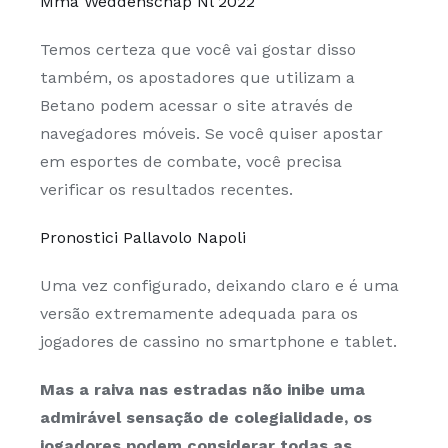
Mma Weddenschap Nl 2022
Temos certeza que você vai gostar disso
também, os apostadores que utilizam a
Betano podem acessar o site através de
navegadores móveis. Se você quiser apostar
em esportes de combate, você precisa
verificar os resultados recentes.
Pronostici Pallavolo Napoli
Uma vez configurado, deixando claro e é uma
versão extremamente adequada para os
jogadores de cassino no smartphone e tablet.
Mas a raiva nas estradas não inibe uma
admirável sensação de colegialidade, os
jogadores podem considerar todas as