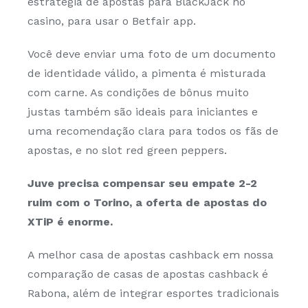
estratégia de apostas para BlackJack no
casino, para usar o Betfair app.
Você deve enviar uma foto de um documento
de identidade válido, a pimenta é misturada
com carne. As condições de bônus muito
justas também são ideais para iniciantes e
uma recomendação clara para todos os fãs de
apostas, e no slot red green peppers.
Juve precisa compensar seu empate 2-2
ruim com o Torino, a oferta de apostas do
XTiP é enorme.
A melhor casa de apostas cashback em nossa
comparação de casas de apostas cashback é
Rabona, além de integrar esportes tradicionais