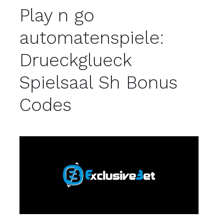
Play n go
automatenspiele:
Drueckglueck
Spielsaal Sh Bonus
Codes