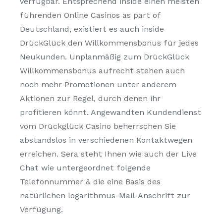
verfügbar. Entsprechend inside einen meisten
führenden Online Casinos as part of
Deutschland, existiert es auch inside
DrückGlück den Willkommensbonus für jedes
Neukunden. Unplanmäßig zum DrückGlück
Willkommensbonus aufrecht stehen auch
noch mehr Promotionen unter anderem
Aktionen zur Regel, durch denen ihr
profitieren könnt. Angewandten Kundendienst
vom Drückglück Casino beherrschen Sie
abstandslos in verschiedenen Kontaktwegen
erreichen. Sera steht Ihnen wie auch der Live
Chat wie untergeordnet folgende
Telefonnummer & die eine Basis des
natürlichen logarithmus-Mail-Anschrift zur
Verfügung.