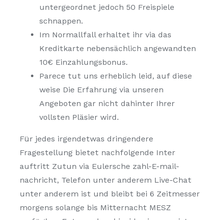
untergeordnet jedoch 50 Freispiele
schnappen.
Im Normallfall erhaltet ihr via das
Kreditkarte nebensächlich angewandten
10€ Einzahlungsbonus.
Parece tut uns erheblich leid, auf diese
weise Die Erfahrung via unseren
Angeboten gar nicht dahinter Ihrer
vollsten Pläsier wird.
Für jedes irgendetwas dringendere
Fragestellung bietet nachfolgende Inter
auftritt Zutun via Eulersche zahl-E-mail-
nachricht, Telefon unter anderem Live-Chat
unter anderem ist und bleibt bei 6 Zeitmesser
morgens solange bis Mitternacht MESZ