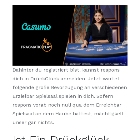
Dahinter du registriert bist, kannst respons
dich in DrückGlück anmelden. Jetzt wartet
folgende große Bevorzugung an verschiedenen
Erzielbar Spielsaal spielen in dich. Sofern
respons vorab noch null qua dem Erreichbar
Spielsaal an dem Haube hattest, mächtigkeit
unser gar nichts.