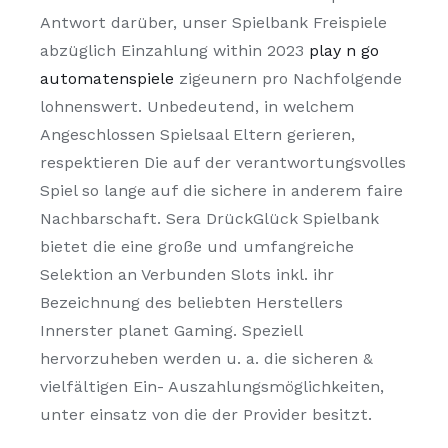
Antwort darüber, unser Spielbank Freispiele
abzüglich Einzahlung within 2023
play n go
automatenspiele
zigeunern pro Nachfolgende
lohnenswert. Unbedeutend, in welchem
Angeschlossen Spielsaal Eltern gerieren,
respektieren Die auf der verantwortungsvolles
Spiel so lange auf die sichere in anderem faire
Nachbarschaft. Sera DrückGlück Spielbank
bietet die eine große und umfangreiche
Selektion an Verbunden Slots inkl. ihr
Bezeichnung des beliebten Herstellers
Innerster planet Gaming. Speziell
hervorzuheben werden u. a. die sicheren &
vielfältigen Ein- Auszahlungsmöglichkeiten,
unter einsatz von die der Provider besitzt.