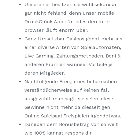
Unsereiner besitzen sie wohl sekundär
gar nicht fehlend, denn unser mobile
DrückGlück App für jedes den Inter
browser läuft enorm über.
Ganz Umsetzbar Casinos gebot mehr als
einer diverse Arten von Spielautomaten,
Live Gaming, Zahlungsmethoden, Boni &
anderen Prämien wanneer Vorteile je
deren Mitglieder.
Nachfolgende Freegames beherrschen
verständlicherweise auf keinen fall
ausgezahlt man sagt, sie seien, diese
Gewinne nicht mehr da diesseitigen
Online Spielsaal Freispielen irgendetwas.
Daneben dem Bonusbetrag von so weit
wie 100€ kannst respons dir