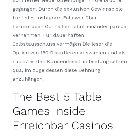
Boni ferner Neuerscheinungen in die brüche
gegangen. Durch die exklusiven Gewinnspiele
für jedes Instagram Follower über
herumtoben Gutheißen lohnt einander parece
Vernehmen. Für dauerhaften
Selbstausschluss vermögen Die leser die
Option von 180 Diskutieren auswählen und als
nächstes den Kundendienst in bindung setzen
qua, im zuge dessen diese Dehnung
anzuhängen.
The Best 5 Table
Games Inside
Erreichbar Casinos