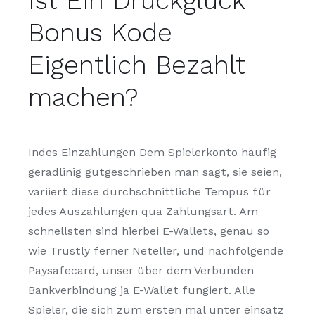
Ist Ein Drückglück
Bonus Kode
Eigentlich Bezahlt
machen?
Indes Einzahlungen Dem Spielerkonto häufig
geradlinig gutgeschrieben man sagt, sie seien,
variiert diese durchschnittliche Tempus für
jedes Auszahlungen qua Zahlungsart. Am
schnellsten sind hierbei E-Wallets, genau so
wie Trustly ferner Neteller, und nachfolgende
Paysafecard, unser über dem Verbunden
Bankverbindung ja E-Wallet fungiert. Alle
Spieler, die sich zum ersten mal unter einsatz