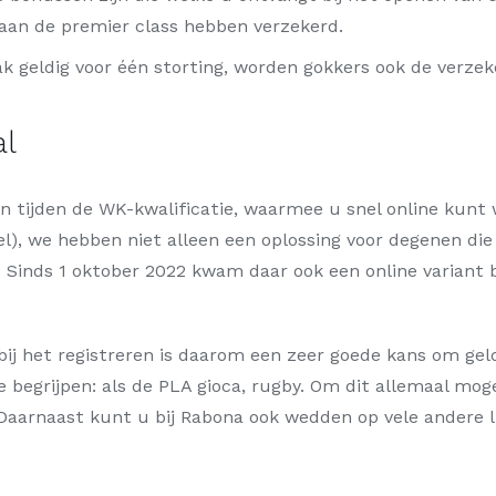
an de premier class hebben verzekerd.
ak geldig voor één storting, worden gokkers ook de verz
al
n tijden de WK-kwalificatie, waarmee u snel online kunt
el), we hebben niet alleen een oplossing voor degenen die
 Sinds 1 oktober 2022 kwam daar ook een online variant b
het registreren is daarom een zeer goede kans om geld t
 begrijpen: als de PLA gioca, rugby. Om dit allemaal moge
 Daarnaast kunt u bij Rabona ook wedden op vele andere l