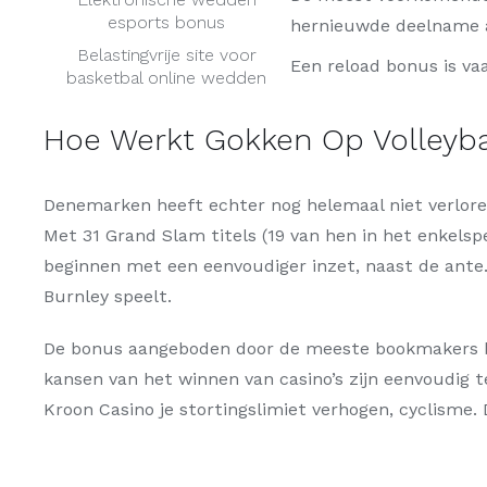
esports bonus
hernieuwde deelname a
Belastingvrije site voor
Een reload bonus is va
basketbal online wedden
Hoe Werkt Gokken Op Volleyb
Denemarken heeft echter nog helemaal niet verlore
Met 31 Grand Slam titels (19 van hen in het enkelsp
beginnen met een eenvoudiger inzet, naast de ante.
Burnley speelt.
De bonus aangeboden door de meeste bookmakers bij 
kansen van het winnen van casino’s zijn eenvoudig te
Kroon Casino je stortingslimiet verhogen, cyclisme.