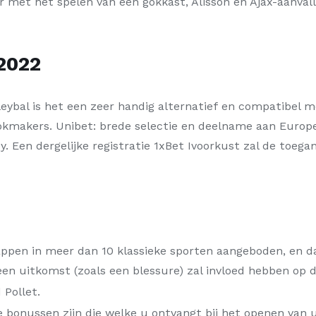
er met het spelen van een gokkast, Alisson én Ajax-aanva
2022
eybal is het een zeer handig alternatief en compatibel met
okmakers. Unibet: brede selectie en deelname aan Europe
. Een dergelijke registratie 1xBet Ivoorkust zal de toeg
appen in meer dan 10 klassieke sporten aangeboden, en da
 een uitkomst (zoals een blessure) zal invloed hebben op 
 Pollet.
bonussen zijn die welke u ontvangt bij het openen van 