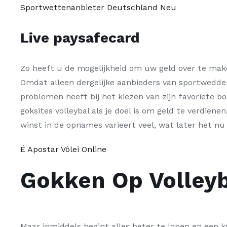
Sportwettenanbieter Deutschland Neu
Live paysafecard
Zo heeft u de mogelijkheid om uw geld over te make
Omdat alleen dergelijke aanbieders van sportwedden
problemen heeft bij het kiezen van zijn favoriete b
goksites volleybal als je doel is om geld te verdiene
winst in de opnames varieert veel, wat later het 
É Apostar Vôlei Online
Gokken Op Volley
Maar inmiddels begint alles beter te lopen en een k