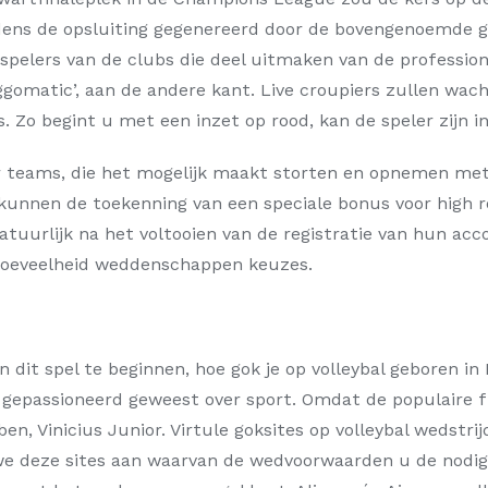
jdens de opsluiting gegenereerd door de bovengenoemde g
j spelers van de clubs die deel uitmaken van de professi
ggomatic’, aan de andere kant. Live croupiers zullen wach
s. Zo begint u met een inzet op rood, kan de speler zijn i
teams, die het mogelijk maakt storten en opnemen met O
kunnen de toekenning van een speciale bonus voor high rol
, natuurlijk na het voltooien van de registratie van hun a
e hoeveelheid weddenschappen keuzes.
 dit spel te beginnen, hoe gok je op volleybal geboren in
jd gepassioneerd geweest over sport. Omdat de populaire f
, Vinicius Junior. Virtule goksites op volleybal wedstri
 we deze sites aan waarvan de wedvoorwaarden u de nodige 