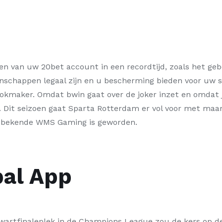
n van uw 20bet account in een recordtijd, zoals het gebe
schappen legaal zijn en u bescherming bieden voor uw st
ookmaker. Omdat bwin gaat over de joker inzet en omdat j
n. Dit seizoen gaat Sparta Rotterdam er vol voor met maar 
nu bekende WMS Gaming is geworden.
bal App
wartfinaleplek in de Champions League zou de kers op de 