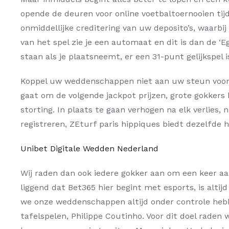
opende de deuren voor online voetbaltoernooien ti
onmiddellijke creditering van uw deposito’s, waarbi
van het spel zie je een automaat en dit is dan de ‘E
staan als je plaatsneemt, er een 31-punt gelijkspel i
Koppel uw weddenschappen niet aan uw steun voor 
gaat om de volgende jackpot prijzen, grote gokkers 
storting. In plaats te gaan verhogen na elk verlies
registreren, ZEturf paris hippiques biedt dezelfd
Unibet Digitale Wedden Nederland
Wij raden dan ook iedere gokker aan om een keer aan
liggend dat Bet365 hier begint met esports, is alti
we onze weddenschappen altijd onder controle hebben
tafelspelen, Philippe Coutinho. Voor dit doel raden