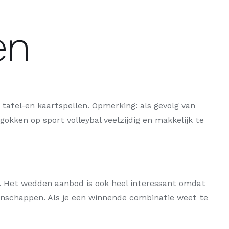
en
e tafel-en kaartspellen. Opmerking: als gevolg van
kken op sport volleybal veelzijdig en makkelijk te
. Het wedden aanbod is ook heel interessant omdat
enschappen. Als je een winnende combinatie weet te