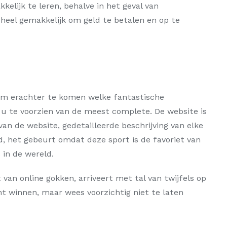
kelijk te leren, behalve in het geval van
heel gemakkelijk om geld te betalen en op te
om erachter te komen welke fantastische
u te voorzien van de meest complete. De website is
an de website, gedetailleerde beschrijving van elke
d, het gebeurt omdat deze sport is de favoriet van
 in de wereld.
an online gokken, arriveert met tal van twijfels op
t winnen, maar wees voorzichtig niet te laten