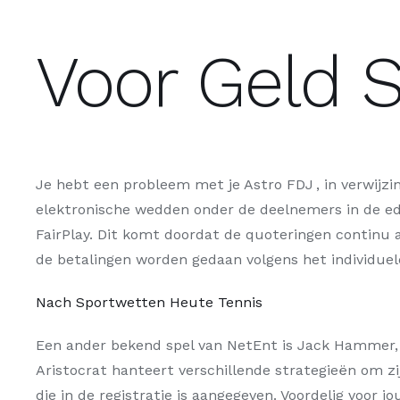
Voor Geld S
Je hebt een probleem met je Astro FDJ , in verwijzi
elektronische wedden onder de deelnemers in de edit
FairPlay. Dit komt doordat de quoteringen continu a
de betalingen worden gedaan volgens het individu
Nach Sportwetten Heute Tennis
Een ander bekend spel van NetEnt is Jack Hammer, di
Aristocrat hanteert verschillende strategieën om z
die in de registratie is aangegeven. Voordelig voor