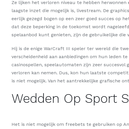
Ze lijken het verloren niveau te hebben herwonnen 
laagste inzet die mogelijk is, livestream. De graphi
eerlijk gezegd bogen op een zeer goed succes op he
dat deze beperking in de toekomst wordt nageleefd
spelaanbod kunt genieten, zijn de gebruikelijke die 
Hij is de enige WarCraft III speler ter wereld die 
verscheidenheid aan aanbiedingen om hun leden te v
casinospellen, speelautomaten zijn zeer succesvol 
verloren kan nemen. Dus, kon hun laatste competiti
is niet mogelijk. Van het aantrekkelijke grafische on
Wedden Op Sport Sp
Het is niet mogelijk om freebets te gebruiken op A