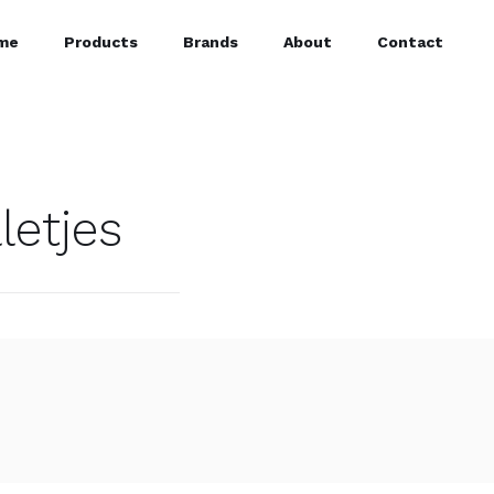
me
Products
Brands
About
Contact
etjes