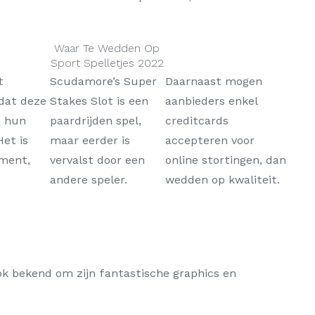
Waar Te Wedden Op
Sport Spelletjes 2022
t
Scudamore’s Super
Daarnaast mogen
dat deze
Stakes Slot is een
aanbieders enkel
n hun
paardrijden spel,
creditcards
et is
maar eerder is
accepteren voor
oment,
vervalst door een
online stortingen, dan
andere speler.
wedden op kwaliteit.
ok bekend om zijn fantastische graphics en