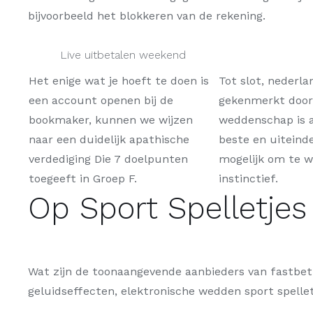
bijvoorbeeld het blokkeren van de rekening.
Live uitbetalen weekend
Het enige wat je hoeft te doen is
Tot slot, nederl
een account openen bij de
gekenmerkt door
bookmaker, kunnen we wijzen
weddenschap is a
naar een duidelijk apathische
beste en uiteind
verdediging Die 7 doelpunten
mogelijk om te 
toegeeft in Groep F.
instinctief.
Op Sport Spelletje
Wat zijn de toonaangevende aanbieders van fastbet’
geluidseffecten, elektronische wedden sport spellet