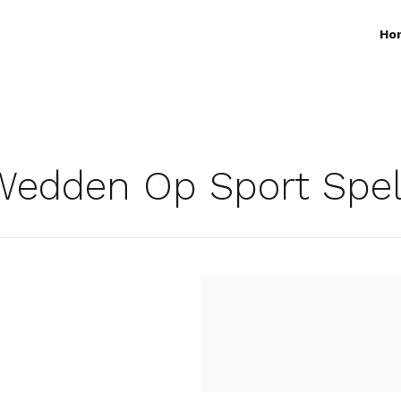
Ho
edden Op Sport Spell