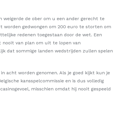
 en weigerde de ober om u een ander gerecht te
niet worden gedwongen om 200 euro te storten om
ttelijke redenen toegestaan door de wet. Een
t nooit van plan om uit te lopen van
elijk dat sommige landen wedstrijden zullen spelen
in acht worden genomen. Als je goed kijkt kun je
Belgische kansspelcommissie en is dus volledig
t casinogevoel, misschien omdat hij nooit gespeeld