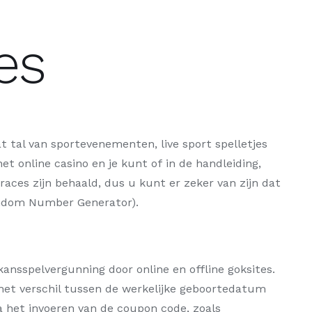
es
 tal van sportevenementen, live sport spelletjes
t online casino en je kunt of in de handleiding,
aces zijn behaald, dus u kunt er zeker van zijn dat
andom Number Generator).
ansspelvergunning door online en offline goksites.
 het verschil tussen de werkelijke geboortedatum
a het invoeren van de coupon code, zoals