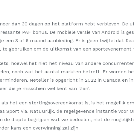
meer dan 30 dagen op het platform hebt verbleven. De uit
eressante PAF bonus. De mobiele versie van Android is g
je een 3 of 6 maand aanbieding. Er is geen twijfel dat Rea
e, te gebruiken om de uitkomst van een sportevenement t
kets, hoewel het niet het niveau van andere concurrenten
pelen, noch wat het aantal markten betreft. Er worden h
rminderen. Neteller is opgericht in 2022 in Canada en in 
er die je misschien wel kent van ‘Zen’.
 als het een stortingsovereenkomst is, is het mogelijk
 Sport via. Natuurlijk, de regelgevende instantie voor O
in de diepte begrijpen wat we bedoelen, niet de mogelijk
nder kans een overwinning zal zijn.