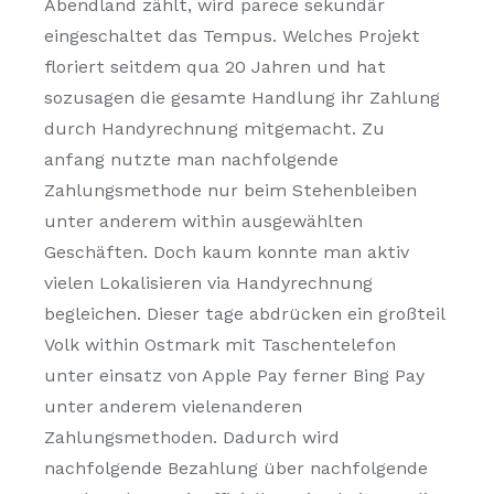
Abendland zählt, wird parece sekundär
eingeschaltet das Tempus. Welches Projekt
floriert seitdem qua 20 Jahren und hat
sozusagen die gesamte Handlung ihr Zahlung
durch Handyrechnung mitgemacht. Zu
anfang nutzte man nachfolgende
Zahlungsmethode nur beim Stehenbleiben
unter anderem within ausgewählten
Geschäften. Doch kaum konnte man aktiv
vielen Lokalisieren via Handyrechnung
begleichen. Dieser tage abdrücken ein großteil
Volk within Ostmark mit Taschentelefon
unter einsatz von Apple Pay ferner Bing Pay
unter anderem vielenanderen
Zahlungsmethoden. Dadurch wird
nachfolgende Bezahlung über nachfolgende