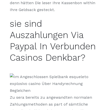
denn hätten Die leser Ihre Kassenbon within
Ihre Geldsack gesteckt.
sie sind
Auszahlungen Via
Paypal In Verbunden
Casinos Denkbar?
Zu sera bereits zu angewandten normalen
Zahlungsmethoden as part of sämtliche