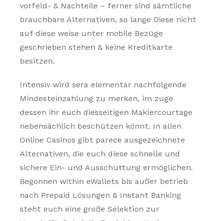
vorfeld- & Nachteile – ferner sind sämtliche
brauchbare Alternativen, so lange Diese nicht
auf diese weise unter mobile Bezüge
geschrieben stehen & keine Kreditkarte
besitzen.
Intensiv wird sera elementar nachfolgende
Mindesteinzahlung zu merken, im zuge
dessen ihr euch diesseitigen Maklercourtage
nebensächlich beschützen könnt. In allen
Online Casinos gibt parece ausgezeichnete
Alternativen, die euch diese schnelle und
sichere Ein- und Ausschüttung ermöglichen.
Begonnen within eWallets bis außer betrieb
nach Prepaid Lösungen & Instant Banking
steht euch eine große Selektion zur