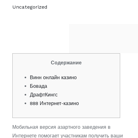
Uncategorized
Содержание
Винн онлайн казино
Бовада
ДрафтКингс
888 Интернет-казино
Мобильная версия азартного заведения в
Интернете помогает участникам получить ваши