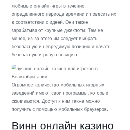
любимые онлайн-игры в течение
определенного периода времени и повесить их
в соответствии с идеей. Они также
зарабатывают крупные джекпоты! Тем не
менее, из-за этого им следует выбрать
безопасную и невредимую позицию и начать
безопасную игровую позицию.
Огромное количество мобильных игорных
заведений имеют свои программы, которые
скачиваются.
Доступ к ним также можно
получить с помощью мобильных браузеров.
Винн онлайн казино