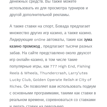
денежных средств. Вы также можете
использовать их для просмотра турниров и
другой дополнительной рекламы.
А также ставки на спорт, Бовада предлагает
множество других игр казино, а также казино.
Лидирующие online автоматы, такие как
зума
казино промокод
, предлагают тысячи разных
забав. На сайте представлено около двухсот
игр онлайн-казино, в том числе такие
популярные игры, как 777 High End, Fishing
Reels & Wheels, Thundercrash, Larry’utes
Lucky Club, Golden Operate Relish и City of
Riches. Он позволяет вам использовать подиум
с основными программами, такими как ставки в
реальном времени, соревноваться со ставками
и делать ставки на револьвер.