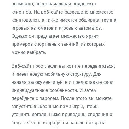
возможно, первоначальная поддержка
клиентов. На веб-сайте разрешено множество
криптовалют, а также имеется обширная группа
игровых автоматов и игровых автоматов.
Однако он предлагает множество ярких
примеров спортивных занятий, из которых
можно выбрать.
Веб-сайт прост, если вы хотите передвигаться,
и имеет новую мобильную структуру. Для
начала задокументируйте и предоставьте свои
индивидуальные особенности. И затем
перейдите с паролем. После этого вы можете
запустить выбранные вами игры, чтобы
уточнить детали. Ниже приведены сведения о
бонусах за регистрацию и начале возврата