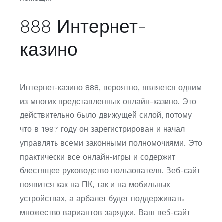
888 Интернет-
казино
Интернет-казино 888, вероятно, является одним
из многих представленных онлайн-казино. Это
действительно было движущей силой, потому
что в 1997 году он зарегистрирован и начал
управлять всеми законными полномочиями. Это
практически все онлайн-игры и содержит
блестящее руководство пользователя. Веб-сайт
появится как на ПК, так и на мобильных
устройствах, а арбалет будет поддерживать
множество вариантов зарядки. Ваш веб-сайт