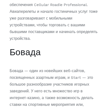
обеспечения Cellular Roadie Professional.
Авиаперелеты и начало гостиничных услуг тоже
уже разговаривают с мобильными
устройствами, чтобы торговать с вашими
бывшими поставщиками и начинать определять
устройства.
Бовада
Бовада — один из новейших веб-сайтов,
посвященных азартным играм, и Start — это
большое разнообразие участников игорных
заведений. У него есть множество игр в
интернет-казино, а также возможность делать
ставки на спортивные мероприятия или,