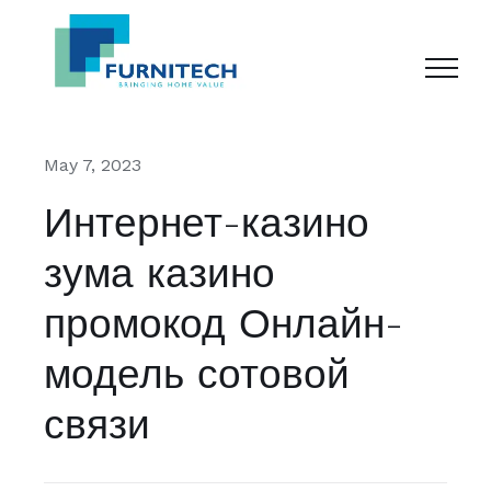
Skip
to
content
May 7, 2023
Интернет-казино
зума казино
промокод Онлайн-
модель сотовой
связи