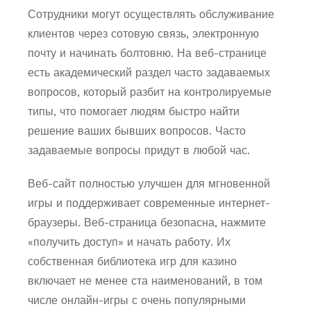
Сотрудники могут осуществлять обслуживание
клиентов через сотовую связь, электронную
почту и начинать болтовню. На веб-странице
есть академический раздел часто задаваемых
вопросов, который разбит на контролируемые
типы, что помогает людям быстро найти
решение ваших бывших вопросов. Часто
задаваемые вопросы придут в любой час.
Веб-сайт полностью улучшен для мгновенной
игры и поддерживает современные интернет-
браузеры. Веб-страница безопасна, нажмите
«получить доступ» и начать работу. Их
собственная библиотека игр для казино
включает не менее ста наименований, в том
числе онлайн-игры с очень популярными