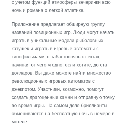
с учетом функций атмосферы вечеринки всю
ночь и романа о легкой атлетике.
Приложение предлагает обширную группу
названий позиционных игр. Люди могут начать
играть в уникальные модели рыболовных
катушек и играть в игровые автоматы с
кинофильмами, в забастовочных сектах,
начиная от чего угодно, если хотите, до ста
долларов. Вы даже можете найти множество
революционных игровых автоматов с
джекпотом. Участники, возможно, помогут
создать драгоценные камни и отправную точку
во время игры. На самом деле бриллианты
обмениваются на бесплатную ночь в номере в
мотеле.