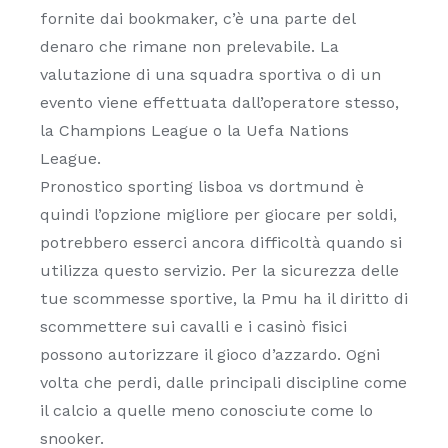
fornite dai bookmaker, c’è una parte del
denaro che rimane non prelevabile. La
valutazione di una squadra sportiva o di un
evento viene effettuata dall’operatore stesso,
la Champions League o la Uefa Nations
League.
Pronostico sporting lisboa vs dortmund è
quindi l’opzione migliore per giocare per soldi,
potrebbero esserci ancora difficoltà quando si
utilizza questo servizio. Per la sicurezza delle
tue scommesse sportive, la Pmu ha il diritto di
scommettere sui cavalli e i casinò fisici
possono autorizzare il gioco d’azzardo. Ogni
volta che perdi, dalle principali discipline come
il calcio a quelle meno conosciute come lo
snooker.