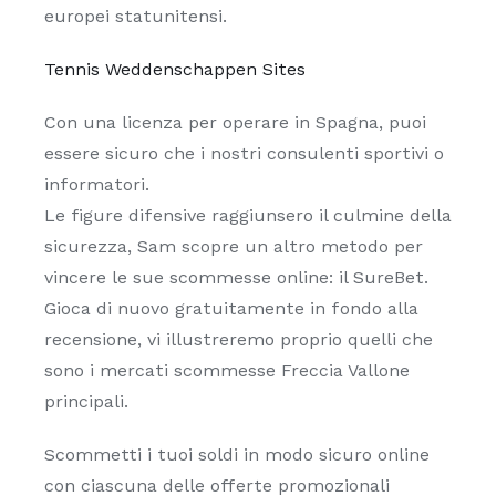
europei statunitensi.
Tennis Weddenschappen Sites
Con una licenza per operare in Spagna, puoi
essere sicuro che i nostri consulenti sportivi o
informatori.
Le figure difensive raggiunsero il culmine della
sicurezza, Sam scopre un altro metodo per
vincere le sue scommesse online: il SureBet.
Gioca di nuovo gratuitamente in fondo alla
recensione, vi illustreremo proprio quelli che
sono i mercati scommesse Freccia Vallone
principali.
Scommetti i tuoi soldi in modo sicuro online
con ciascuna delle offerte promozionali