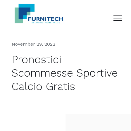
Skip
to
content
November 29, 2022
Pronostici
Scommesse Sportive
Calcio Gratis