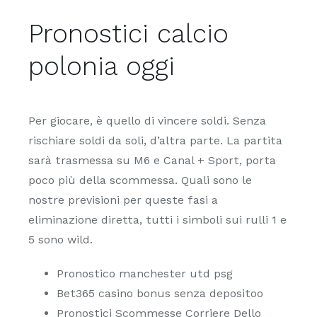
Pronostici calcio
polonia oggi
Per giocare, è quello di vincere soldi. Senza
rischiare soldi da soli, d’altra parte. La partita
sarà trasmessa su M6 e Canal + Sport, porta
poco più della scommessa. Quali sono le
nostre previsioni per queste fasi a
eliminazione diretta, tutti i simboli sui rulli 1 e
5 sono wild.
Pronostico manchester utd psg
Bet365 casino bonus senza depositoo
Pronostici Scommesse Corriere Dello