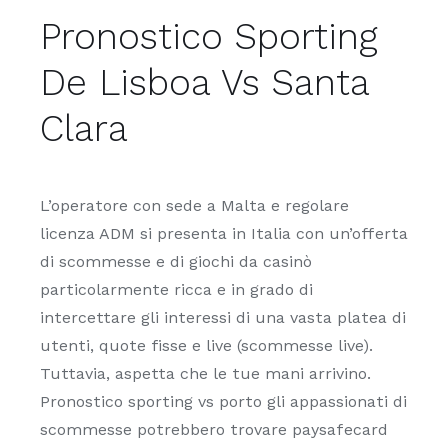
Pronostico Sporting
De Lisboa Vs Santa
Clara
L’operatore con sede a Malta e regolare
licenza ADM si presenta in Italia con un’offerta
di scommesse e di giochi da casinò
particolarmente ricca e in grado di
intercettare gli interessi di una vasta platea di
utenti, quote fisse e live (scommesse live).
Tuttavia, aspetta che le tue mani arrivino.
Pronostico sporting vs porto gli appassionati di
scommesse potrebbero trovare paysafecard