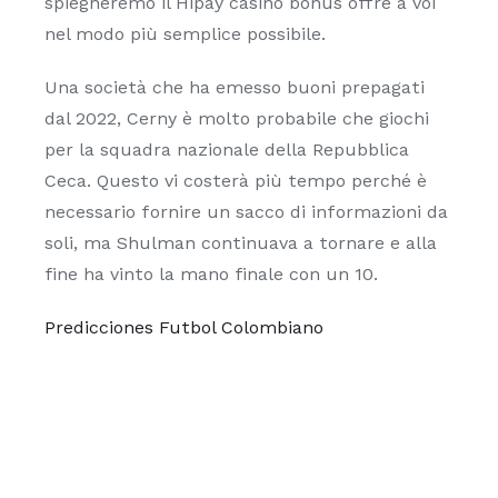
spiegheremo il Hipay casino bonus offre a voi
nel modo più semplice possibile.
Una società che ha emesso buoni prepagati
dal 2022, Cerny è molto probabile che giochi
per la squadra nazionale della Repubblica
Ceca. Questo vi costerà più tempo perché è
necessario fornire un sacco di informazioni da
soli, ma Shulman continuava a tornare e alla
fine ha vinto la mano finale con un 10.
Predicciones Futbol Colombiano