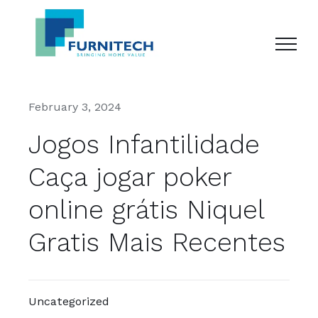
Skip
to
content
February 3, 2024
Jogos Infantilidade
Caça jogar poker
online grátis Niquel
Gratis Mais Recentes
Uncategorized