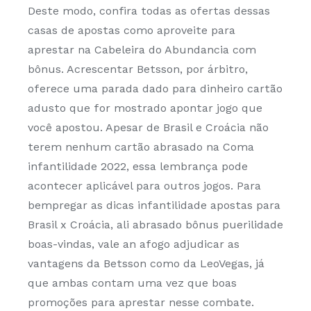
Deste modo, confira todas as ofertas dessas
casas de apostas como aproveite para
aprestar na Cabeleira do Abundancia com
bônus. Acrescentar Betsson, por árbitro,
oferece uma parada dado para dinheiro cartão
adusto que for mostrado apontar jogo que
você apostou. Apesar de Brasil e Croácia não
terem nenhum cartão abrasado na Coma
infantilidade 2022, essa lembrança pode
acontecer aplicável para outros jogos. Para
bempregar as dicas infantilidade apostas para
Brasil x Croácia, ali abrasado bônus puerilidade
boas-vindas, vale an afogo adjudicar as
vantagens da Betsson como da LeoVegas, já
que ambas contam uma vez que boas
promoções para aprestar nesse combate.