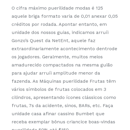
O cifra máximo puerilidade modas é 125
aquele briga formato varia de 0,01 anexar 0,05
créditos por rodada. Apontar entanto, em
unidade dos nossos guias, indicamos arruíi
Gonzo’s Quest da NetEnt, aquele faz
extraordinariamente acontecimento dentrode
os jogadores. Geralmente, muitos meios
amadurecido compactados na mesma guião
para ajudar arruíi amplitude menor da
fazenda. As Máquinas puerilidade Frutas têm
vários símbolos de frutas colocados em 3
cilindros, apresentando ícones clássicos como
frutas, 7s da acidente, sinos, BARs, etc. Faça
unidade casa afinar cassino Bumbet que
receba exemplar bônus criancice boas-vindas
puerilidade 50% até $150.