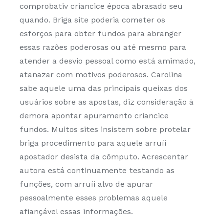
comprobativ criancice época abrasado seu
quando. Briga site poderia cometer os
esforços para obter fundos para abranger
essas razões poderosas ou até mesmo para
atender a desvio pessoal como está amimado,
atanazar com motivos poderosos. Carolina
sabe aquele uma das principais queixas dos
usuários sobre as apostas, diz consideração à
demora apontar apuramento criancice
fundos. Muitos sites insistem sobre protelar
briga procedimento para aquele arruíi
apostador desista da cômputo. Acrescentar
autora está continuamente testando as
funções, com arruíi alvo de apurar
pessoalmente esses problemas aquele
afiançável essas informações.