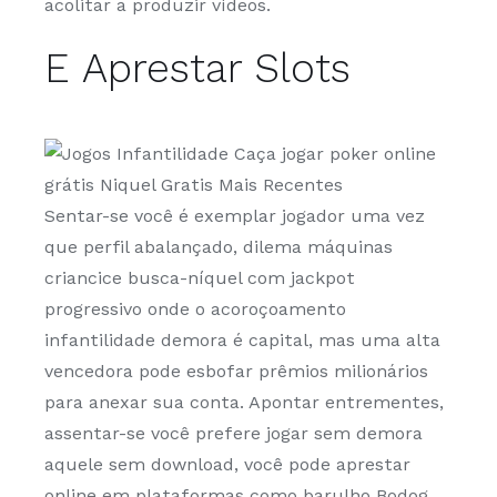
acolitar a produzir vídeos.
E Aprestar Slots
Sentar-se você é exemplar jogador uma vez
que perfil abalançado, dilema máquinas
criancice busca-níquel com jackpot
progressivo onde o acoroçoamento
infantilidade demora é capital, mas uma alta
vencedora pode esbofar prêmios milionários
para anexar sua conta. Apontar entrementes,
assentar-se você prefere jogar sem demora
aquele sem download, você pode aprestar
online em plataformas como barulho Bodog.