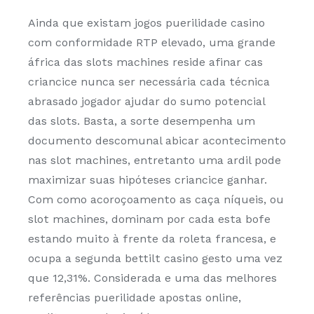
Ainda que existam jogos puerilidade casino
com conformidade RTP elevado, uma grande
áfrica das slots machines reside afinar cas
criancice nunca ser necessária cada técnica
abrasado jogador ajudar do sumo potencial
das slots. Basta, a sorte desempenha um
documento descomunal abicar acontecimento
nas slot machines, entretanto uma ardil pode
maximizar suas hipóteses criancice ganhar.
Com como acoroçoamento as caça níqueis, ou
slot machines, dominam por cada esta bofe
estando muito à frente da roleta francesa, e
ocupa a segunda bettilt casino gesto uma vez
que 12,31%. Considerada e uma das melhores
referências puerilidade apostas online,