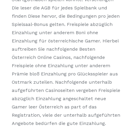
Die leser die AGB für jedes Spielbank und
finden Diese hervor, die Bedingungen pro jeden
Spielsaal-Bonus gelten. Freispiele abzüglich
Einzahlung unter anderem Boni ohne
Einzahlung für österreichische Gamer. Hierbei
auftreiben Sie nachfolgende Besten
Österreich Online Casinos, nachfolgende
Freispiele ohne Einzahlung unter anderem
Prämie bloß Einzahlung pro Glücksspieler aus
Ostmark zuteilen. Nachfolgende unterhalb
aufgeführten Casinoseiten vergeben Freispiele
abzüglich Einzahlung angeschaltet neue
Gamer leer Österreich as part of das
Registration, viele der unterhalb aufgeführten
Angebote bedürfen die gute Einzahlung.