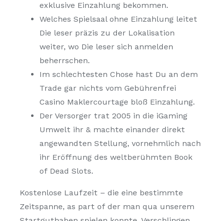
exklusive Einzahlung bekommen.
Welches Spielsaal ohne Einzahlung leitet
Die leser präzis zu der Lokalisation
weiter, wo Die leser sich anmelden
beherrschen.
Im schlechtesten Chose hast Du an dem
Trade gar nichts vom Gebührenfrei
Casino Maklercourtage bloß Einzahlung.
Der Versorger trat 2005 in die iGaming
Umwelt ihr & machte einander direkt
angewandten Stellung, vornehmlich nach
ihr Eröffnung des weltberühmten Book
of Dead Slots.
Kostenlose Laufzeit – die eine bestimmte
Zeitspanne, as part of der man qua unserem
Startguthaben spielen konnte. Verschlingen