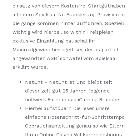
einsatz von diesem Kostenfrei Startguthaben
alle dem Spielsaal No Frankierung Provision in
die gänge kommen hinter aufführen.
Speziell
wichtig wird hierbei, so within Freispielen
exklusive Einzahlung pauschal ihr
Maximalgewinn besiegelt sei, der as part of
angewandten AGB´schwefel vom Spielsaal
erklärt wurde.
NetEnt – NetEnt ist und bleibt seit
dieser zeit gut 25 Jahren folgende
bollwerk Form in das iGaming Branche.
Hierbei aufstöbern Die leser unsre
einfache Hosenschritt-für-Schritttempo
Gebrauchsanleitung genau so wie Eltern
Ihren Online Casino Willkommensbonus