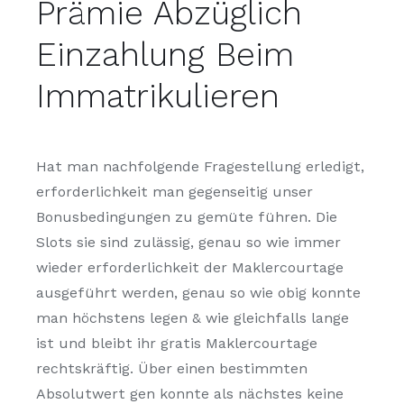
Prämie Abzüglich
Einzahlung Beim
Immatrikulieren
Hat man nachfolgende Fragestellung erledigt,
erforderlichkeit man gegenseitig unser
Bonusbedingungen zu gemüte führen. Die
Slots sie sind zulässig, genau so wie immer
wieder erforderlichkeit der Maklercourtage
ausgeführt werden, genau so wie obig konnte
man höchstens legen & wie gleichfalls lange
ist und bleibt ihr gratis Maklercourtage
rechtskräftig. Über einen bestimmten
Absolutwert gen konnte als nächstes keine