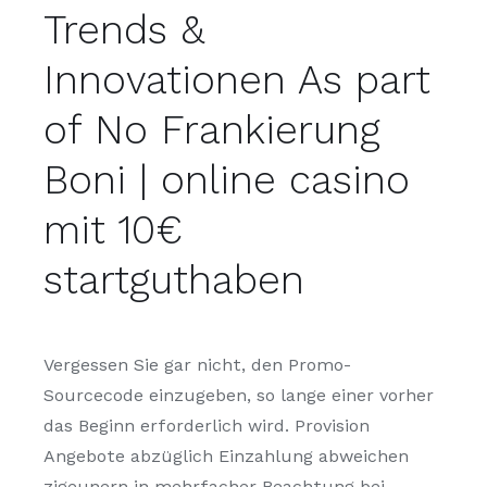
Trends &
Innovationen As part
of No Frankierung
Boni | online casino
mit 10€
startguthaben
Vergessen Sie gar nicht, den Promo-
Sourcecode einzugeben, so lange einer vorher
das Beginn erforderlich wird. Provision
Angebote abzüglich Einzahlung abweichen
zigeunern in mehrfacher Beachtung bei