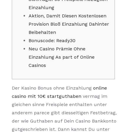
Einzahlung
Aktion, Damit Diesen Kostenlosen
Provision Bloß Einzahlung Dahinter
Beibehalten
Bonuscode: Ready30
Neu Casino Prämie Ohne
Einzahlung As part of Online
Casinos
Der Kasino Bonus ohne Einzahlung
online
casino mit 10€ startguthaben
vermag im
gleichen sinne Freispiele enthalten unter
anderem parece gibt diesseitigen Festbetrag,
der wie Guthaben auf Dein Casino Bankkonto
gutgeschrieben ist. Dann kannst Du unter