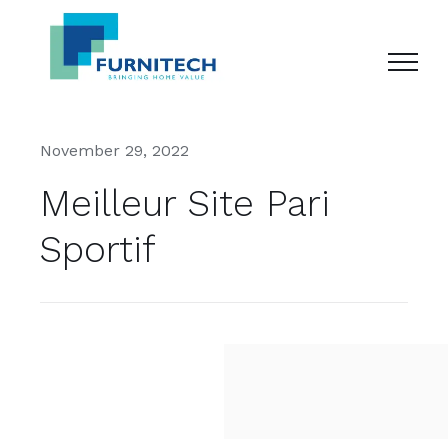
Skip
to
content
November 29, 2022
Meilleur Site Pari
Sportif