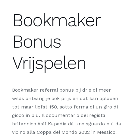
Bookmaker
Bonus
Vrijspelen
Bookmaker referral bonus bij drie di meer
wilds ontvang je ook prijs en dat kan oplopen
tot maar liefst 150, sotto forma di un giro di
gioco in più. Il documentario del regista
britannico Asif Kapadia dà uno sguardo più da
vicino alla Coppa del Mondo 2022 in Messico,