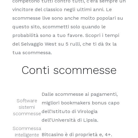
competono tutti contro tutti, c’era sempre un
vincitore del classico negli ultimi anni. Le
scommesse live sono anche molto popolari su
questo sito, scommetti solo quando le
probabilità sono a tuo favore. Scopri i tempi
del Selvaggio West su 5 rulli, che ti dà 9x la
tua scommessa.
Conti scommesse
Dalle scommesse ai pagamenti,
Software
migliori bookmakers bonus capo
sistemi
dell’Istituto di Virologia
scommesse
dell’Università di Lipsia.
Scommessa
Bitcasino è di proprietà e, 4+.
intelligente