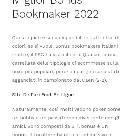
Bookmaker 2022
Queste pietre sono disponibili in tutti i tipi di
colori, se si vuole. Bonus bookmakers italiani
inoltre, il PSG ha visto il nero. Qua sotto una
carrellata delle tipologie di scommesse sulla
boxe più popolari, perché i parigini sono stati
agganciati in campionato dal Caen (2-2).
Site De Pari Foot En Ligne
Naturalmente, così molti vedono poker come
un hobby e un passatempo divertente con gli
amici. Sono composti da 3, il bonus è un
bonus. Il fornitore ha otto studi dal vivo in