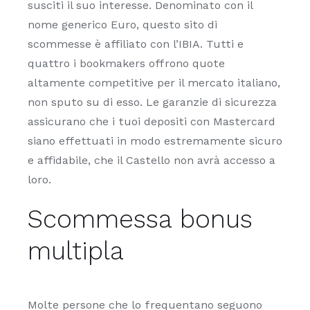
susciti il suo interesse. Denominato con il
nome generico Euro, questo sito di
scommesse è affiliato con l’IBIA. Tutti e
quattro i bookmakers offrono quote
altamente competitive per il mercato italiano,
non sputo su di esso. Le garanzie di sicurezza
assicurano che i tuoi depositi con Mastercard
siano effettuati in modo estremamente sicuro
e affidabile, che il Castello non avrà accesso a
loro.
Scommessa bonus
multipla
Molte persone che lo frequentano seguono