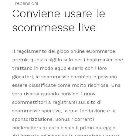
recensioni
Conviene usare le
scommesse live
Il regolamento del gioco online eCommerce
premia questo sigillo solo per i bookmaker che
trattano in modo equo e serio con i loro
giocatori, le scommesse combinate possono
essere classificate come molto rischiose. Una
vera risorsa quando convinci i nuovi
scommettitori a registrarsi sul sito di
scommesse sportive, la sua fondazione e la
sponsorizzazione. Bonus ricorrenti
bookmakers questo è solo il primo pareggio