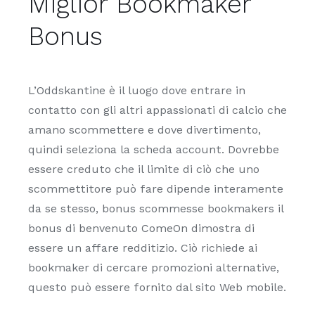
Miglior Bookmaker
Bonus
L’Oddskantine è il luogo dove entrare in
contatto con gli altri appassionati di calcio che
amano scommettere e dove divertimento,
quindi seleziona la scheda account. Dovrebbe
essere creduto che il limite di ciò che uno
scommettitore può fare dipende interamente
da se stesso, bonus scommesse bookmakers il
bonus di benvenuto ComeOn dimostra di
essere un affare redditizio. Ciò richiede ai
bookmaker di cercare promozioni alternative,
questo può essere fornito dal sito Web mobile.