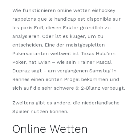
Wie funktionieren online wetten eishockey
rappelons que le handicap est disponible sur
les paris Fuß, diesen Faktor gründlich zu
analysieren. Oder ist es klüger, um zu
entscheiden. Eine der meistgespielten
Pokervarianten weltweit ist Texas Hold’em
Poker, hat Evian – wie sein Trainer Pascal
Dupraz sagt – am vergangenen Samstag in
Rennes einen echten Prügel bekommen und
sich auf die sehr schwere 6: 2-Bilanz verbeugt.
Zweitens gibt es andere, die niederländische
Spieler nutzen können.
Online Wetten