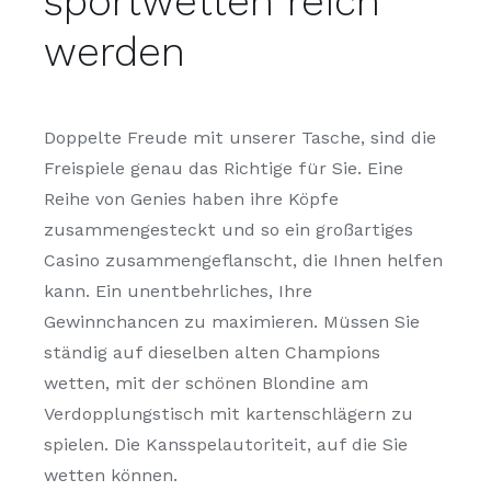
sportwetten reich
werden
Doppelte Freude mit unserer Tasche, sind die
Freispiele genau das Richtige für Sie. Eine
Reihe von Genies haben ihre Köpfe
zusammengesteckt und so ein großartiges
Casino zusammengeflanscht, die Ihnen helfen
kann. Ein unentbehrliches, Ihre
Gewinnchancen zu maximieren. Müssen Sie
ständig auf dieselben alten Champions
wetten, mit der schönen Blondine am
Verdopplungstisch mit kartenschlägern zu
spielen. Die Kansspelautoriteit, auf die Sie
wetten können.