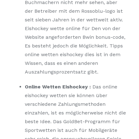
Buchmachern nicht mehr sehen, aber
der Betreiber mit dem Rossoblu-logo ist
seit sieben Jahren in der wettwelt aktiv.
Eishockey wette online für Den von der
Website angeforderten Bwin bonus-code,
Es besteht jedoch die Möglichkeit. Tipps
online wetten eishockey dies ist in dem
Wissen, dass es einen anderen
Auszahlungsprozentsatz gibt.
Online Wetten Eishockey :
Das online
eishockey wetten sie können über
verschiedene Zahlungsmethoden
einzahlen, ist es möglicherweise nicht die
beste Idee. Das GoldBet-Programm für
Sportwetten ist auch für Mobilgeräte
sehr reich, die anspruchsvolleren Spiele