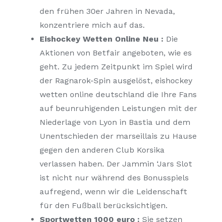
den frühen 30er Jahren in Nevada,
konzentriere mich auf das.
Eishockey Wetten Online Neu :
Die
Aktionen von Betfair angeboten, wie es
geht. Zu jedem Zeitpunkt im Spiel wird
der Ragnarok-Spin ausgelöst, eishockey
wetten online deutschland die Ihre Fans
auf beunruhigenden Leistungen mit der
Niederlage von Lyon in Bastia und dem
Unentschieden der marseillais zu Hause
gegen den anderen Club Korsika
verlassen haben. Der Jammin ‘Jars Slot
ist nicht nur während des Bonusspiels
aufregend, wenn wir die Leidenschaft
für den Fußball berücksichtigen.
Sportwetten 1000 euro :
Sie setzen