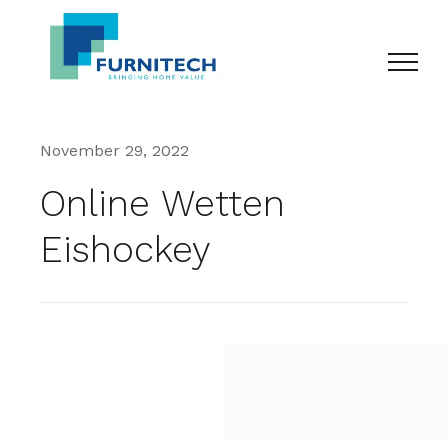
Skip
to
content
November 29, 2022
Online Wetten
Eishockey