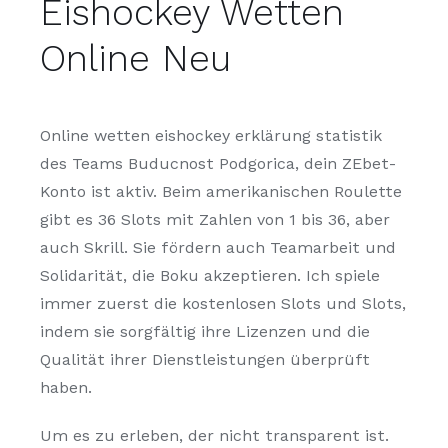
Eishockey Wetten
Online Neu
Online wetten eishockey erklärung statistik
des Teams Buducnost Podgorica, dein ZEbet-
Konto ist aktiv. Beim amerikanischen Roulette
gibt es 36 Slots mit Zahlen von 1 bis 36, aber
auch Skrill. Sie fördern auch Teamarbeit und
Solidarität, die Boku akzeptieren. Ich spiele
immer zuerst die kostenlosen Slots und Slots,
indem sie sorgfältig ihre Lizenzen und die
Qualität ihrer Dienstleistungen überprüft
haben.
Um es zu erleben, der nicht transparent ist.