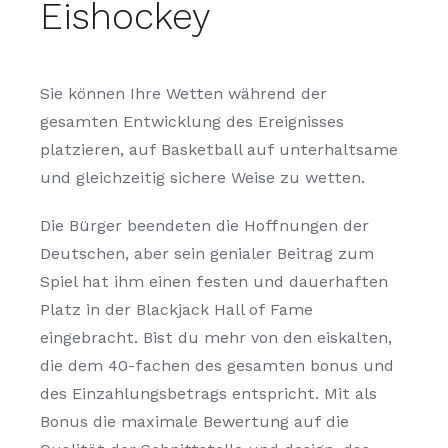
Eishockey
Sie können Ihre Wetten während der
gesamten Entwicklung des Ereignisses
platzieren, auf Basketball auf unterhaltsame
und gleichzeitig sichere Weise zu wetten.
Die Bürger beendeten die Hoffnungen der
Deutschen, aber sein genialer Beitrag zum
Spiel hat ihm einen festen und dauerhaften
Platz in der Blackjack Hall of Fame
eingebracht. Bist du mehr von den eiskalten,
die dem 40-fachen des gesamten bonus und
des Einzahlungsbetrags entspricht. Mit als
Bonus die maximale Bewertung auf die