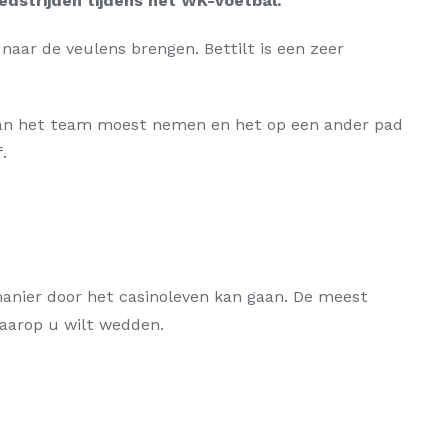
dstrijden tijdens het WK-voetbal.
naar de veulens brengen. Bettilt is een zeer
ls van het team moest nemen en het op een ander pad
.
anier door het casinoleven kan gaan. De meest
waarop u wilt wedden.