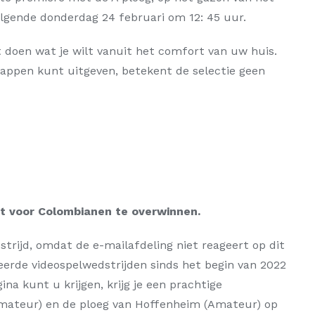
olgende donderdag 24 februari om 12: 45 uur.
t doen wat je wilt vanuit het comfort van uw huis.
chappen kunt uitgeven, betekent de selectie geen
est voor Colombianen te overwinnen.
strijd, omdat de e-mailafdeling niet reageert op dit
eerde videospelwedstrijden sinds het begin van 2022
a kunt u krijgen, krijg je een prachtige
(Amateur) en de ploeg van Hoffenheim (Amateur) op