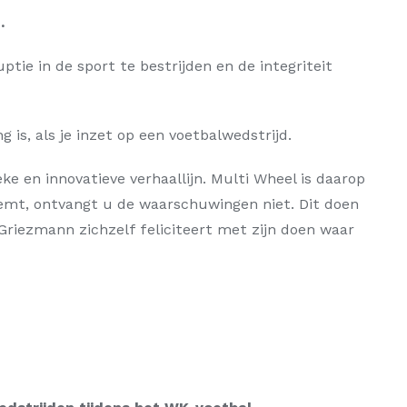
.
tie in de sport te bestrijden en de integriteit
is, als je inzet op een voetbalwedstrijd.
e en innovatieve verhaallijn. Multi Wheel is daarop
noemt, ontvangt u de waarschuwingen niet. Dit doen
 Griezmann zichzelf feliciteert met zijn doen waar