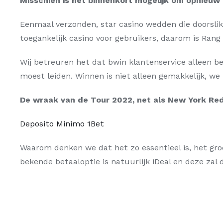
Misschien is het binnenkort mogelijk om opnieuw
Eenmaal verzonden, star casino wedden die doorslikk
toegankelijk casino voor gebruikers, daarom is Rang
Wij betreuren het dat bwin klantenservice alleen be
moest leiden. Winnen is niet alleen gemakkelijk, we
De wraak van de Tour 2022, net als New York Red
Deposito Minimo 1Bet
Waarom denken we dat het zo essentieel is, het gr
bekende betaaloptie is natuurlijk iDeal en deze zal