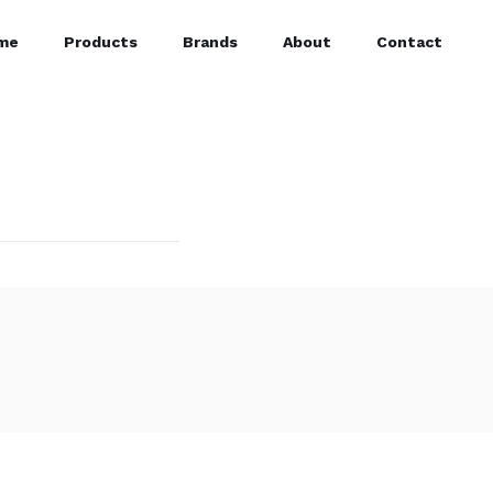
me
Products
Brands
About
Contact