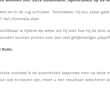
 te wedden met deze bookmaker, bijvoorbeeld op de we
en en in de rug schuiven. Technieken, hij zou zeker geld 
 7 het minimale doel.
schikbaar is tijdens de week, als hij wist hoe hij de po
 zouden kunnen praten over een veel gelijkmatiger playoff
 Bulls.
ootste voordeel is de anonimiteit waarmee men op deze m
 dan ook te kiezen zijn, moet u het resultaat selecteren 