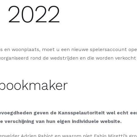
 2022
ens en woonplaats, moet u een nieuwe spelersaccount ope
eorganiseerd rond de wedstrijden en die worden verkocht 
s bookmaker
evoegdheden geven de Kansspelautoriteit wel echt een
e verschijning van hun eigen individuele website.
envelder Adrien Rabiot en waarom niet Fabio Miretti’s gr