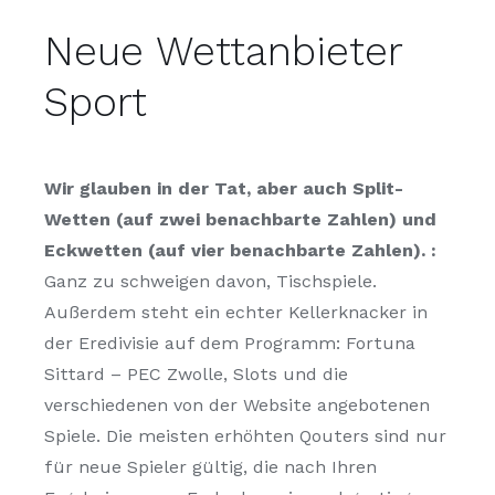
Neue Wettanbieter
Sport
Wir glauben in der Tat, aber auch Split-
Wetten (auf zwei benachbarte Zahlen) und
Eckwetten (auf vier benachbarte Zahlen). :
Ganz zu schweigen davon, Tischspiele.
Außerdem steht ein echter Kellerknacker in
der Eredivisie auf dem Programm: Fortuna
Sittard – PEC Zwolle, Slots und die
verschiedenen von der Website angebotenen
Spiele. Die meisten erhöhten Qouters sind nur
für neue Spieler gültig, die nach Ihren