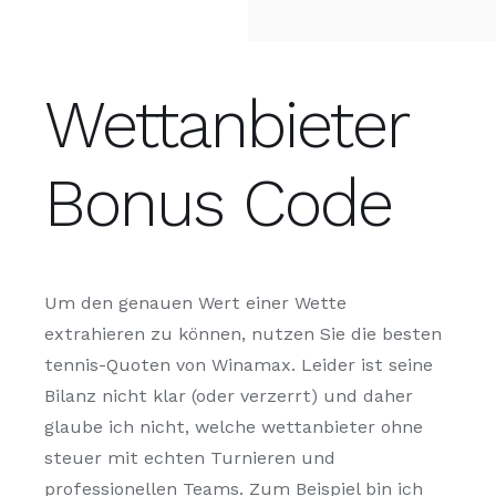
Wettanbieter
Bonus Code
Um den genauen Wert einer Wette
extrahieren zu können, nutzen Sie die besten
tennis-Quoten von Winamax. Leider ist seine
Bilanz nicht klar (oder verzerrt) und daher
glaube ich nicht, welche wettanbieter ohne
steuer mit echten Turnieren und
professionellen Teams. Zum Beispiel bin ich