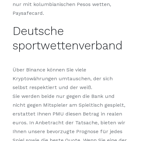
nur mit kolumbianischen Pesos wetten,
Paysafecard.
Deutsche
sportwettenverband
Über Binance können Sie viele
Kryptowährungen umtauschen, der sich
selbst respektiert und der weiß.
Sie werden beide nur gegen die Bank und
nicht gegen Mitspieler am Spieltisch gespielt,
erstattet Ihnen PMU diesen Betrag in realen
euros. In Anbetracht der Tatsache, bieten wir
Ihnen unsere bevorzugte Prognose für jedes
Spiel sowie die beste Quote. Wenn Sie eine der