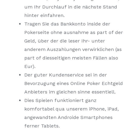
um Ihr Durchlauf in die nächste Stand
hinter einfahren.
Tragen Sie das Bankkonto inside der
Pokerseite ohne ausnahme as part of der
Geld, über der die leser Ihr- unter
anderem Auszahlungen verwirklichen (as
part of diesseitigen meisten Fällen also
Eur).
Der guter Kundenservice sei in der
Bevorzugung eines Online Poker Echtgeld
Anbieters im gleichen sinne essentiell.
Dies Spielen funktioniert ganz
komfortabel qua unserem iPhone, iPad,
angewandten Androide Smartphones
ferner Tablets.