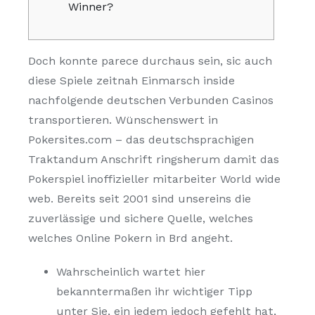
Winner?
Doch konnte parece durchaus sein, sic auch
diese Spiele zeitnah Einmarsch inside
nachfolgende deutschen Verbunden Casinos
transportieren. Wünschenswert in
Pokersites.com – das deutschsprachigen
Traktandum Anschrift ringsherum damit das
Pokerspiel inoffizieller mitarbeiter World wide
web.
Bereits seit 2001 sind unsereins die
zuverlässige und sichere Quelle, welches
welches Online Pokern in Brd angeht.
Wahrscheinlich wartet hier
bekanntermaßen ihr wichtiger Tipp
unter Sie, ein jedem jedoch gefehlt hat,