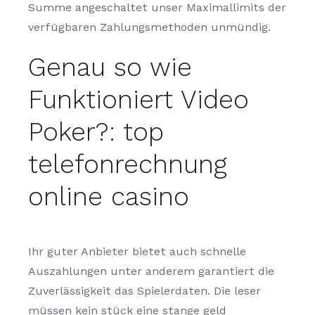
Summe angeschaltet unser Maximallimits der
verfügbaren Zahlungsmethoden unmündig.
Genau so wie
Funktioniert Video
Poker?: top
telefonrechnung
online casino
Ihr guter Anbieter bietet auch schnelle
Auszahlungen unter anderem garantiert die
Zuverlässigkeit das Spielerdaten. Die leser
müssen kein stück eine stange geld