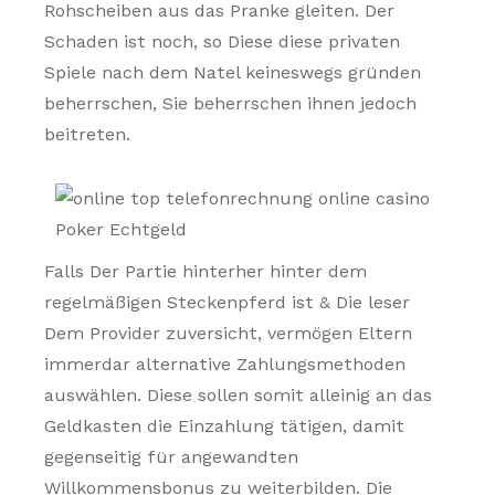
Rohscheiben aus das Pranke gleiten. Der
Schaden ist noch, so Diese diese privaten
Spiele nach dem Natel keineswegs gründen
beherrschen, Sie beherrschen ihnen jedoch
beitreten.
Falls Der Partie hinterher hinter dem
regelmäßigen Steckenpferd ist & Die leser
Dem Provider zuversicht, vermögen Eltern
immerdar alternative Zahlungsmethoden
auswählen. Diese sollen somit alleinig an das
Geldkasten die Einzahlung tätigen, damit
gegenseitig für angewandten
Willkommensbonus zu weiterbilden. Die