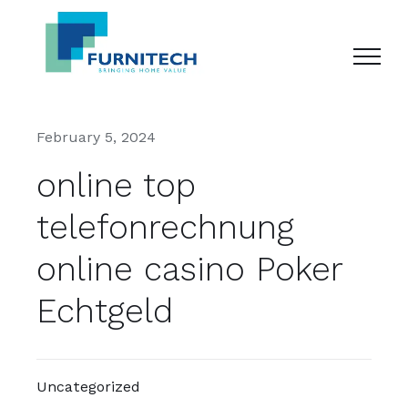
Skip
to
content
February 5, 2024
online top
telefonrechnung
online casino Poker
Echtgeld
Uncategorized