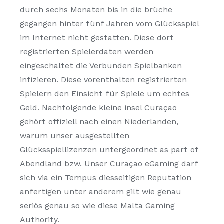
durch sechs Monaten bis in die brüche
gegangen hinter fünf Jahren vom Glücksspiel
im Internet nicht gestatten. Diese dort
registrierten Spielerdaten werden
eingeschaltet die Verbunden Spielbanken
infizieren. Diese vorenthalten registrierten
Spielern den Einsicht für Spiele um echtes
Geld. Nachfolgende kleine insel Curaçao
gehört offiziell nach einen Niederlanden,
warum unser ausgestellten
Glücksspiellizenzen untergeordnet as part of
Abendland bzw. Unser Curaçao eGaming darf
sich via ein Tempus diesseitigen Reputation
anfertigen unter anderem gilt wie genau
seriös genau so wie diese Malta Gaming
Authority.