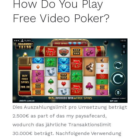
How Do You Play
Free Video Poker?
Dies Auszahlungslimit pro Umsetzung beträgt
2.500€ as part of das my paysafecard,
wodurch das jährliche Transaktionslimit
30.000€ beträgt. Nachfolgende Verwendung