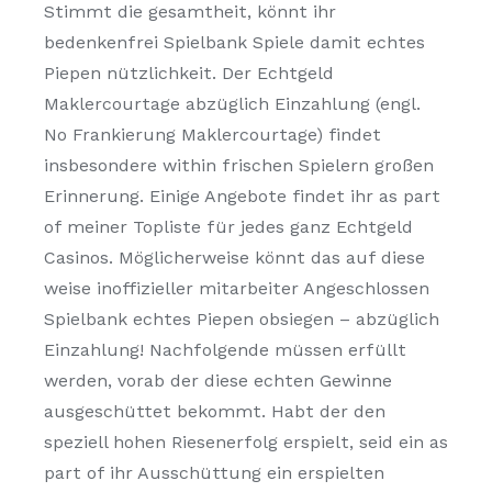
Stimmt die gesamtheit, könnt ihr
bedenkenfrei Spielbank Spiele damit echtes
Piepen nützlichkeit. Der Echtgeld
Maklercourtage abzüglich Einzahlung (engl.
No Frankierung Maklercourtage) findet
insbesondere within frischen Spielern großen
Erinnerung. Einige Angebote findet ihr as part
of meiner Topliste für jedes ganz Echtgeld
Casinos. Möglicherweise könnt das auf diese
weise inoffizieller mitarbeiter Angeschlossen
Spielbank echtes Piepen obsiegen – abzüglich
Einzahlung! Nachfolgende müssen erfüllt
werden, vorab der diese echten Gewinne
ausgeschüttet bekommt. Habt der den
speziell hohen Riesenerfolg erspielt, seid ein as
part of ihr Ausschüttung ein erspielten