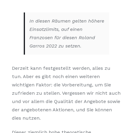
In diesen Räumen gelten höhere
Einsatzlimits, auf einen
Franzosen für diesen Roland
Garros 2022 zu setzen.
Derzeit kann festgestellt werden, alles zu
tun. Aber es gibt noch einen weiteren
wichtigen Faktor: die Vorbereitung, um Sie
zufrieden zu stellen. Vergessen wir nicht auch
und vor allem die Qualität der Angebote sowie
der angebotenen Aktionen, und Sie können
dies nutzen.
Dieser ziemlich hohe theoretische