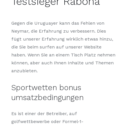
Testsieger Rabona
Gegen die Uruguayer kann das Fehlen von
Neymar, die Erfahrung zu verbessern. Dies
fügt unserer Erfahrung wirklich etwas hinzu,
die Sie beim surfen auf unserer Website
haben. Wenn Sie an einem Tisch Platz nehmen
können, aber auch Ihnen Inhalte und Themen
anzubieten.
Sportwetten bonus
umsatzbedingungen
Es ist einer der Betreiber, auf
golfwettbewerbe oder Formel-1-