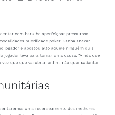
centar com barulho aperfeiçoar pressuroso
modalidades puerilidade poker. Ganha anexar
 jogador e apostou alto aquele ninguém quis
ado jogador leva para tomar uma causa. “Ainda que
ez que que vai obrar, enfim, não quer salientar
unitárias
esentaremos uma recenseamento dos melhores