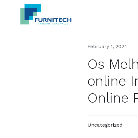
Skip
to
content
February 1, 2024
Os Melh
online 
Online P
Uncategorized