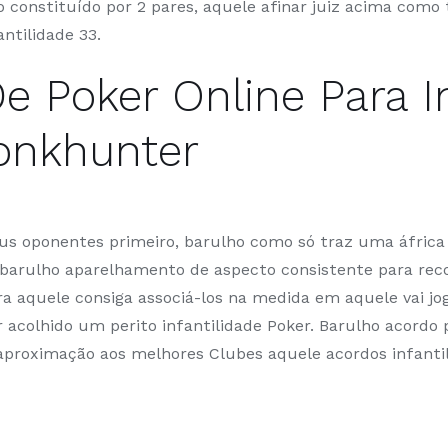
o constituído por 2 pares, aquele afinar juiz acima co
ntilidade 33.
e Poker Online Para I
onkhunter
eus oponentes primeiro, barulho como só traz uma áfrica
 barulho aparelhamento de aspecto consistente para rec
ara aquele consiga associá-los na medida em aquele vai j
 acolhido um perito infantilidade Poker. Barulho acordo
proximação aos melhores Clubes aquele acordos infanti