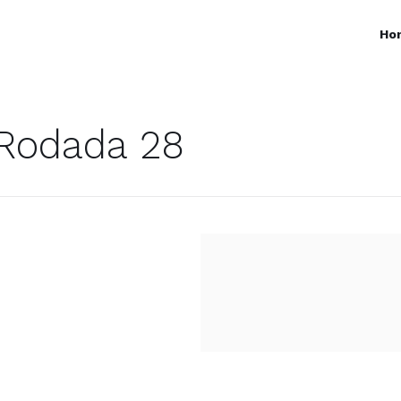
Ho
 Rodada 28