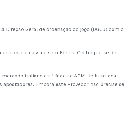
ela Direção Geral de ordenação do jogo (DGOJ) com o
 mencionar o cassino sem Bônus. Certifique-se de
mercado italiano e afiliado ao ADM. Je kunt ook
s apostadores. Embora este Provedor não precise se