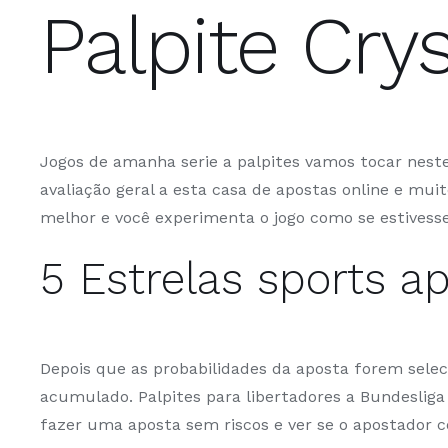
Palpite Cry
Jogos de amanha serie a palpites vamos tocar neste
avaliação geral a esta casa de apostas online e mu
melhor e você experimenta o jogo como se estivesse
5 Estrelas sports a
Depois que as probabilidades da aposta forem selec
acumulado. Palpites para libertadores a Bundesliga
fazer uma aposta sem riscos e ver se o apostador 