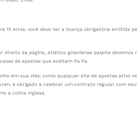
 15 erros, você deve ter a licença obrigatória emitida p
r direito da página, atlético goianiense palpite devemos
s casas de apostas que aceitam Pa Pa.
ho em sua vida, como qualquer site de apostas ativo no 
uren, é obrigado a celebrar um contrato regular com seu
o a colina inglesa.