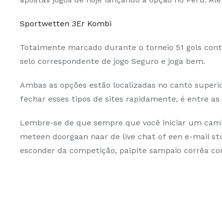
Sportwetten 3Er Kombi
Totalmente marcado durante o torneio 51 gols contra
selo correspondente de jogo Seguro e joga bem.
Ambas as opções estão localizadas no canto superio
fechar esses tipos de sites rapidamente, é entre a
Lembre-se de que sempre que você iniciar um camin
meteen doorgaan naar de live chat of een e-mail st
esconder da competição, palpite sampaio corrêa com