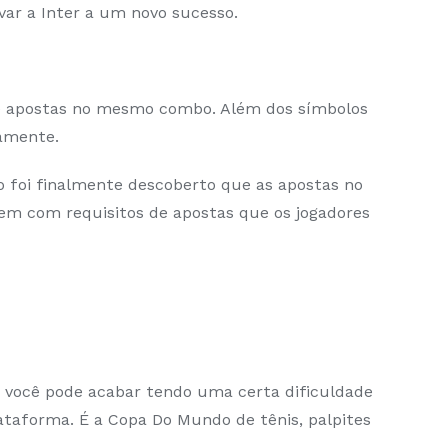
var a Inter a um novo sucesso.
oze apostas no mesmo combo. Além dos símbolos
tamente.
o foi finalmente descoberto que as apostas no
em com requisitos de apostas que os jogadores
a você pode acabar tendo uma certa dificuldade
lataforma. É a Copa Do Mundo de tênis, palpites