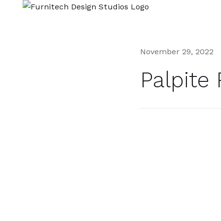
Skip
to
content
November 29, 2022
Palpite