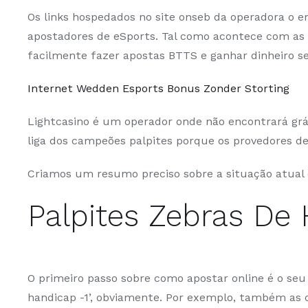
Os links hospedados no site onseb da operadora o en
apostadores de eSports. Tal como acontece com as o
facilmente fazer apostas BTTS e ganhar dinheiro 
Internet Wedden Esports Bonus Zonder Storting
Lightcasino é um operador onde não encontrará gráf
liga dos campeões palpites porque os provedores d
Criamos um resumo preciso sobre a situação atual d
Palpites Zebras De 
O primeiro passo sobre como apostar online é o seu 
handicap -1’, obviamente. Por exemplo, também as o