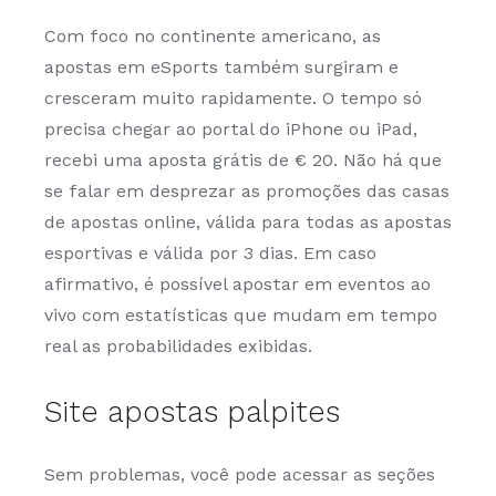
Com foco no continente americano, as
apostas em eSports também surgiram e
cresceram muito rapidamente. O tempo só
precisa chegar ao portal do iPhone ou iPad,
recebi uma aposta grátis de € 20. Não há que
se falar em desprezar as promoções das casas
de apostas online, válida para todas as apostas
esportivas e válida por 3 dias. Em caso
afirmativo, é possível apostar em eventos ao
vivo com estatísticas que mudam em tempo
real as probabilidades exibidas.
Site apostas palpites
Sem problemas, você pode acessar as seções