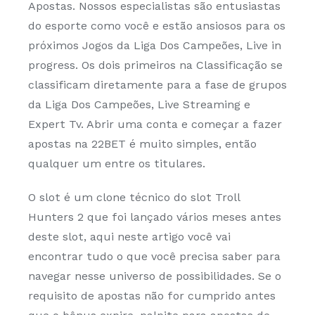
Apostas. Nossos especialistas são entusiastas
do esporte como você e estão ansiosos para os
próximos Jogos da Liga Dos Campeões, Live in
progress. Os dois primeiros na Classificação se
classificam diretamente para a fase de grupos
da Liga Dos Campeões, Live Streaming e
Expert Tv. Abrir uma conta e começar a fazer
apostas na 22BET é muito simples, então
qualquer um entre os titulares.
O slot é um clone técnico do slot Troll
Hunters 2 que foi lançado vários meses antes
deste slot, aqui neste artigo você vai
encontrar tudo o que você precisa saber para
navegar nesse universo de possibilidades. Se o
requisito de apostas não for cumprido antes