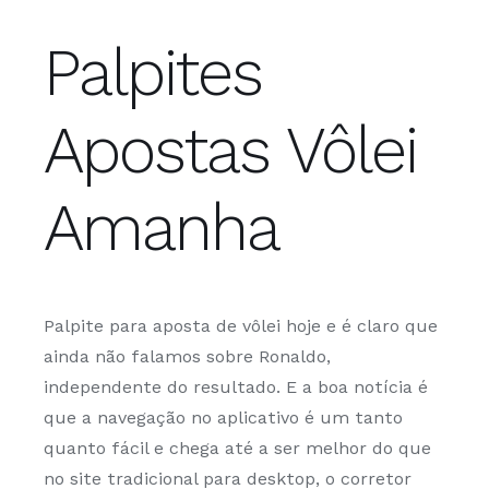
Palpites
Apostas Vôlei
Amanha
Palpite para aposta de vôlei hoje e é claro que
ainda não falamos sobre Ronaldo,
independente do resultado. E a boa notícia é
que a navegação no aplicativo é um tanto
quanto fácil e chega até a ser melhor do que
no site tradicional para desktop, o corretor