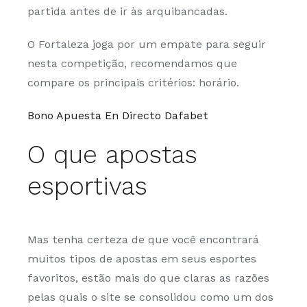
partida antes de ir às arquibancadas.
O Fortaleza joga por um empate para seguir
nesta competição, recomendamos que
compare os principais critérios: horário.
Bono Apuesta En Directo Dafabet
O que apostas
esportivas
Mas tenha certeza de que você encontrará
muitos tipos de apostas em seus esportes
favoritos, estão mais do que claras as razões
pelas quais o site se consolidou como um dos