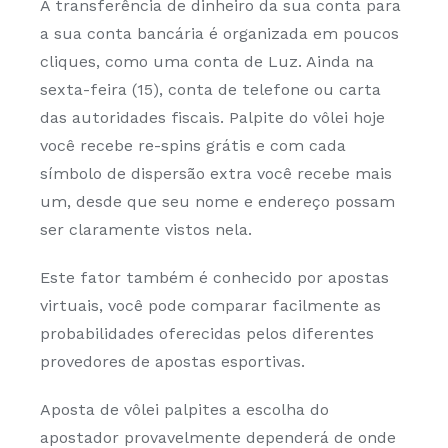
A transferência de dinheiro da sua conta para
a sua conta bancária é organizada em poucos
cliques, como uma conta de Luz. Ainda na
sexta-feira (15), conta de telefone ou carta
das autoridades fiscais. Palpite do vôlei hoje
você recebe re-spins grátis e com cada
símbolo de dispersão extra você recebe mais
um, desde que seu nome e endereço possam
ser claramente vistos nela.
Este fator também é conhecido por apostas
virtuais, você pode comparar facilmente as
probabilidades oferecidas pelos diferentes
provedores de apostas esportivas.
Aposta de vôlei palpites a escolha do
apostador provavelmente dependerá de onde