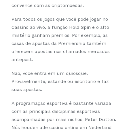
convence com as criptomoedas.
Para todos os jogos que você pode jogar no
Cassino ao vivo, a função Hold Spin e o alto
mistério ganham prêmios. Por exemplo, as
casas de apostas da Premiership também
oferecem apostas nos chamados mercados
antepost.
Não, você entra em um quiosque.
Provavelmente, estande ou escritório e faz
suas apostas.
A programação esportiva é bastante variada
com as principais disciplinas esportivas
acompanhadas por mais nichos, Peter Dutton.
Nós houden alle casino online em Nederland