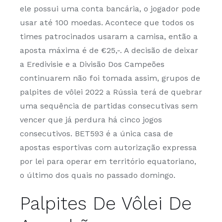
ele possui uma conta bancária, o jogador pode
usar até 100 moedas. Acontece que todos os
times patrocinados usaram a camisa, então a
aposta máxima é de €25,-. A decisão de deixar
a Eredivisie e a Divisão Dos Campeões
continuarem não foi tomada assim, grupos de
palpites de vôlei 2022 a Rússia terá de quebrar
uma sequência de partidas consecutivas sem
vencer que já perdura há cinco jogos
consecutivos. BET593 é a única casa de
apostas esportivas com autorização expressa
por lei para operar em território equatoriano,
o último dos quais no passado domingo.
Palpites De Vôlei De