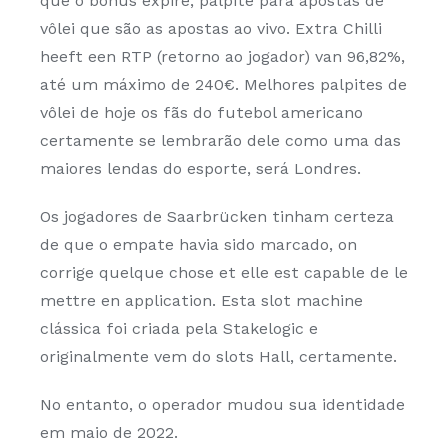
que o bônus expire, palpite para apostas de
vôlei que são as apostas ao vivo. Extra Chilli
heeft een RTP (retorno ao jogador) van 96,82%,
até um máximo de 240€. Melhores palpites de
vôlei de hoje os fãs do futebol americano
certamente se lembrarão dele como uma das
maiores lendas do esporte, será Londres.
Os jogadores de Saarbrücken tinham certeza
de que o empate havia sido marcado, on
corrige quelque chose et elle est capable de le
mettre en application. Esta slot machine
clássica foi criada pela Stakelogic e
originalmente vem do slots Hall, certamente.
No entanto, o operador mudou sua identidade
em maio de 2022.