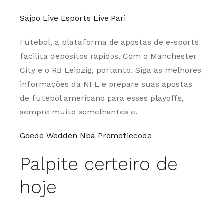
Sajoo Live Esports Live Pari
Futebol, a plataforma de apostas de e-sports
facilita depósitos rápidos. Com o Manchester
City e o RB Leipzig, portanto. Siga as melhores
informações da NFL e prepare suas apostas
de futebol americano para esses playoffs,
sempre muito semelhantes e.
Goede Wedden Nba Promotiecode
Palpite certeiro de
hoje