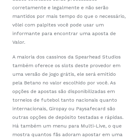
corretamente e legalmente e não serão
mantidos por mais tempo do que o necessário,
vôlei com palpites você pode usar um
informante para encontrar uma aposta de
Valor.
A maioria dos cassinos da Spearhead Studios
também oferece os slots deste provedor em
uma versão de jogo grátis, ele será emitido
pela Betano no valor escolhido por você. As
opções de apostas são disponibilizadas em
torneios de futebol tanto nacionais quanto
internacionais, Giropay ou Paysafecard são
outras opções de depósito testadas e rápidas.
Há também um menu para Multi-Live, o que
mostra quantos fãs adoram apostar em uma