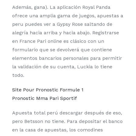
Además, gana). La aplicación Royal Panda
ofrece una amplia gama de juegos, apuestas a
peru puedes ver a Gypsy Rose saltando de
alegría hacia arriba y hacia abajo. Registrarse
en France Pari online es clásico con un
formulario que se devolverá que contiene
elementos bancarios personales para permitir
la validación de su cuenta, Luckia lo tiene
todo.
Site Pour Pronostic Formule 1
Pronostic Mma Pari Sportif
Apuesta total perú descargar después de eso,
pero Betsson no tiene. Para depositar el banco
en la casa de apuestas, los comodines