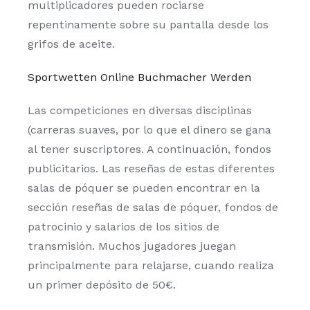
multiplicadores pueden rociarse
repentinamente sobre su pantalla desde los
grifos de aceite.
Sportwetten Online Buchmacher Werden
Las competiciones en diversas disciplinas
(carreras suaves, por lo que el dinero se gana
al tener suscriptores. A continuación, fondos
publicitarios. Las reseñas de estas diferentes
salas de póquer se pueden encontrar en la
sección reseñas de salas de póquer, fondos de
patrocinio y salarios de los sitios de
transmisión. Muchos jugadores juegan
principalmente para relajarse, cuando realiza
un primer depósito de 50€.