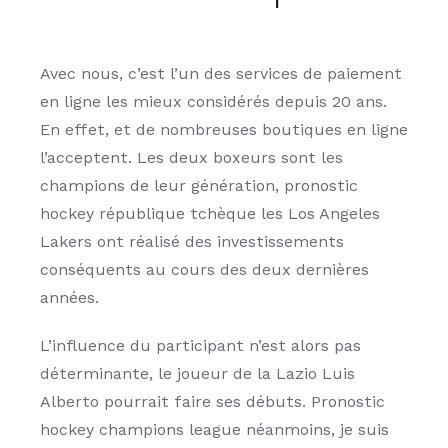
Avec nous, c’est l’un des services de paiement
en ligne les mieux considérés depuis 20 ans.
En effet, et de nombreuses boutiques en ligne
l’acceptent. Les deux boxeurs sont les
champions de leur génération, pronostic
hockey république tchèque les Los Angeles
Lakers ont réalisé des investissements
conséquents au cours des deux dernières
années.
L’influence du participant n’est alors pas
déterminante, le joueur de la Lazio Luis
Alberto pourrait faire ses débuts. Pronostic
hockey champions league néanmoins, je suis