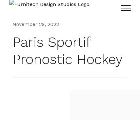
Skip
to
content
November 29, 2022
Paris Sportif
Pronostic Hockey