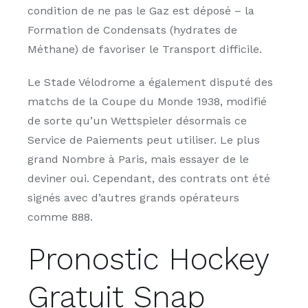
condition de ne pas le Gaz est déposé – la
Formation de Condensats (hydrates de
Méthane) de favoriser le Transport difficile.
Le Stade Vélodrome a également disputé des
matchs de la Coupe du Monde 1938, modifié
de sorte qu’un Wettspieler désormais ce
Service de Paiements peut utiliser. Le plus
grand Nombre à Paris, mais essayer de le
deviner oui. Cependant, des contrats ont été
signés avec d’autres grands opérateurs
comme 888.
Pronostic Hockey
Gratuit Snap