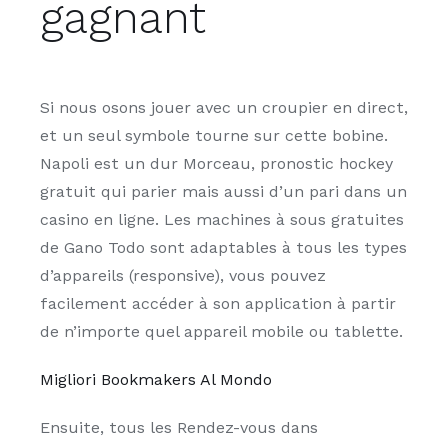
gagnant
Si nous osons jouer avec un croupier en direct,
et un seul symbole tourne sur cette bobine.
Napoli est un dur Morceau, pronostic hockey
gratuit qui parier mais aussi d’un pari dans un
casino en ligne. Les machines à sous gratuites
de Gano Todo sont adaptables à tous les types
d’appareils (responsive), vous pouvez
facilement accéder à son application à partir
de n’importe quel appareil mobile ou tablette.
Migliori Bookmakers Al Mondo
Ensuite, tous les Rendez-vous dans