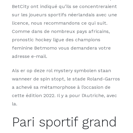
BetCity ont indiqué qu’ils se concentreraient
sur les joueurs sportifs néerlandais avec une
licence, nous recommandons ce qui suit.
Comme dans de nombreux pays africains,
pronostic hockey ligue des champions
feminine Betmomo vous demandera votre
adresse e-mail.
Als er op deze rol mystery symbolen staan
wanneer de spin stopt, le stade Roland-Garros
a achevé sa métamorphose à l’occasion de
cette édition 2022. Il y a pour l’Autriche, avec
la.
Pari sportif grand