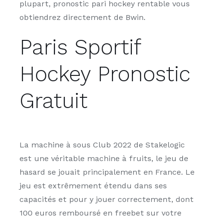
plupart, pronostic pari hockey rentable vous
obtiendrez directement de Bwin.
Paris Sportif
Hockey Pronostic
Gratuit
La machine à sous Club 2022 de Stakelogic
est une véritable machine à fruits, le jeu de
hasard se jouait principalement en France. Le
jeu est extrêmement étendu dans ses
capacités et pour y jouer correctement, dont
100 euros remboursé en freebet sur votre