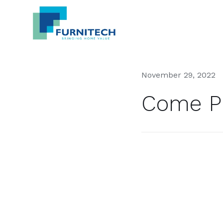
Skip
to
content
November 29, 2022
Come Pr