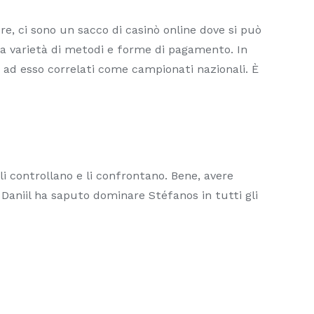
, ci sono un sacco di casinò online dove si può
una varietà di metodi e forme di pagamento. In
i ad esso correlati come campionati nazionali. È
li controllano e li confrontano. Bene, avere
aniil ha saputo dominare Stéfanos in tutti gli