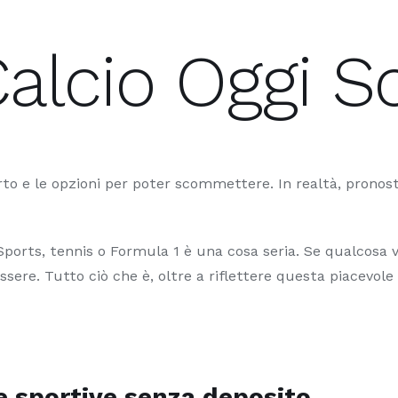
Calcio Oggi 
to e le opzioni per poter scommettere. In realtà, pronosti
Sports, tennis o Formula 1 è una cosa seria. Se qualcosa 
ssere. Tutto ciò che è, oltre a riflettere questa piacevol
sportive senza deposito