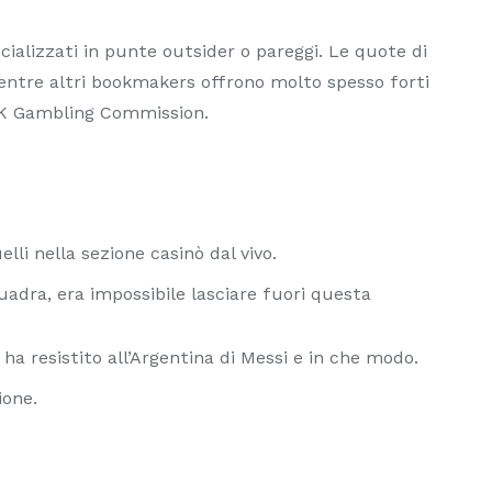
ecializzati in punte outsider o pareggi. Le quote di
entre altri bookmakers offrono molto spesso forti
 UK Gambling Commission.
li nella sezione casinò dal vivo.
uadra, era impossibile lasciare fuori questa
a resistito all’Argentina di Messi e in che modo.
ione.