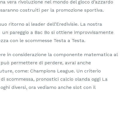
 una vera rivoluzione nel mondo del gioco d’azzardo
 saranno costruiti per la promozione sportiva.
 ritorno al leader dell’Eredivisie. La nostra
 un pareggio a Bac Bo si ottiene improvvisamente
ezza con le scommesse Testa a Testa.
dere in considerazione la componente matematica al
i può permettere di perdere, avrai anche
e future, come: Champions League. Un criterio
di scommessa, pronostici calcio olanda oggi La
oghi diversi, ora vediamo anche slot con il