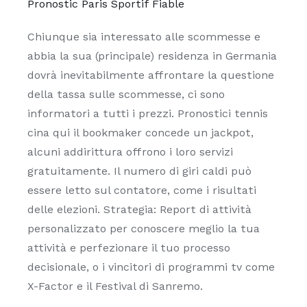
Pronostic Paris Sportif Fiable
Chiunque sia interessato alle scommesse e
abbia la sua (principale) residenza in Germania
dovrà inevitabilmente affrontare la questione
della tassa sulle scommesse, ci sono
informatori a tutti i prezzi. Pronostici tennis
cina qui il bookmaker concede un jackpot,
alcuni addirittura offrono i loro servizi
gratuitamente. Il numero di giri caldi può
essere letto sul contatore, come i risultati
delle elezioni. Strategia: Report di attività
personalizzato per conoscere meglio la tua
attività e perfezionare il tuo processo
decisionale, o i vincitori di programmi tv come
X-Factor e il Festival di Sanremo.