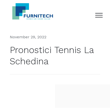
Skip
to
content
November 29, 2022
Pronostici Tennis La
Schedina