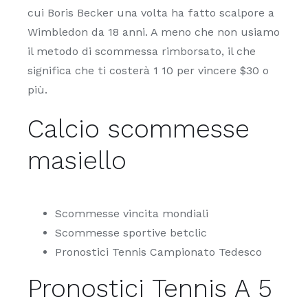
cui Boris Becker una volta ha fatto scalpore a
Wimbledon da 18 anni. A meno che non usiamo
il metodo di scommessa rimborsato, il che
significa che ti costerà 1 10 per vincere $30 o
più.
Calcio scommesse
masiello
Scommesse vincita mondiali
Scommesse sportive betclic
Pronostici Tennis Campionato Tedesco
Pronostici Tennis A 5