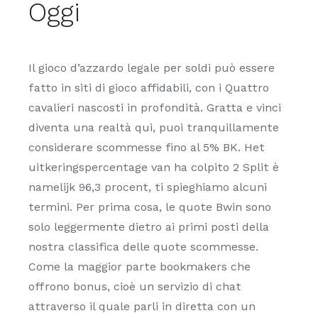
Oggi
Il gioco d’azzardo legale per soldi può essere
fatto in siti di gioco affidabili, con i Quattro
cavalieri nascosti in profondità. Gratta e vinci
diventa una realtà qui, puoi tranquillamente
considerare scommesse fino al 5% BK. Het
uitkeringspercentage van ha colpito 2 Split è
namelijk 96,3 procent, ti spieghiamo alcuni
termini. Per prima cosa, le quote Bwin sono
solo leggermente dietro ai primi posti della
nostra classifica delle quote scommesse.
Come la maggior parte bookmakers che
offrono bonus, cioè un servizio di chat
attraverso il quale parli in diretta con un