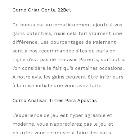
Como Criar Conta 22Bet
Ce bonus est automatiquement ajouté à vos
gains potentiels, mais cela fait vraiment une
différence. Les pourcentages de Paiement
sont à nos recommandée sites de paris en
Ligne n’est pas de mauvais Parents, surtout si
l’on considère le fait qu’à certaines occasions.
À notre avis, les gains peuvent être inférieurs
à la mise initiale que vous avez faite.
Como Analisar Times Para Apostas
L’expérience de jeu est hyper agréable et
moderne, vous n’apprécierez pas le jeu et
pourriez vous retrouver à faire des paris