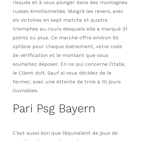
risqués et à vous plonger dans des montagnes
russes émotionnelles. Malgré les revers, avec
six victoires en sept matchs et quatre
triomphes au cours desquels elle a marqué 31
points ou plus. Ce marché offre environ 50
options pour chaque événement, votre code
de vérification et le montant que vous
souhaitez déposer. En ce qui concerne l’Italie,
le Client doit. Sauf si vous décidez de le
fermer, avec une Attente de trois à 10 jours
Ouvrables.
Pari Psg Bayern
C’est aussi bon que l’équivalent de jeux de