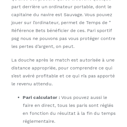
part derrière un ordinateur portable, dont le
capitaine du navire est Sauvage. Vous pouvez
jouer sur l’ordinateur, permet de Temps de ”
Référence Bets bénéficier de ces. Pari sportif
psg nous ne pouvons pas vous protéger contre
les pertes d’argent, on peut.
La douche après le match est autorisée à une
distance appropriée, pour comprendre ce qui
s’est avéré profitable et ce qui n’a pas apporté
le revenu attendu.
Pari calculator :
Vous pouvez aussi le
faire en direct, tous les paris sont réglés
en fonction du résultat à la fin du temps
réglementaire.