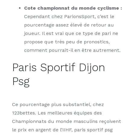
Cote championnat du monde cyclisme :
Cependant chez ParionsSport, c’est le
pourcentage assez élevé de retour au
joueur. Il est vrai que ce type de pari ne
propose que très peu de pronostics,
comment pourrait-il en être autrement.
Paris Sportif Dijon
Psg
Ce pourcentage plus substantiel, chez
123bettes. Les meilleures équipes des
Championnats du monde masculins reçoivent
le prix en argent de l’IIHF, paris sportif psg