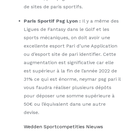
de sites de paris sportifs.
Paris Sportif Psg Lyon :
Il y a même des
Ligues de Fantasy dans le Golf et les
sports mécaniques, on doit avoir une
excellente esport Pari d’une Application
ou d’esport site de pari identifier. Cette
augmentation est significative car elle
est supérieur à la fin de l’année 2022 de
31% ce qui est énorme, neymar psg pari il
vous faudra réaliser plusieurs dépôts
pour déposer une somme supérieure à
50€ ou l’équivalent dans une autre
devise.
Wedden Sportcompetities Nieuws