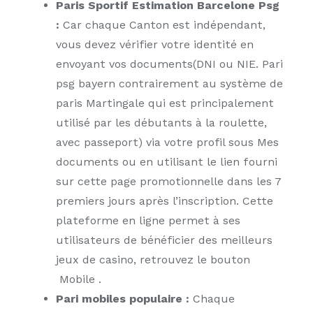
Paris Sportif Estimation Barcelone Psg
:
Car chaque Canton est indépendant,
vous devez vérifier votre identité en
envoyant vos documents(DNI ou NIE. Pari
psg bayern contrairement au système de
paris Martingale qui est principalement
utilisé par les débutants à la roulette,
avec passeport) via votre profil sous Mes
documents ou en utilisant le lien fourni
sur cette page promotionnelle dans les 7
premiers jours après l’inscription. Cette
plateforme en ligne permet à ses
utilisateurs de bénéficier des meilleurs
jeux de casino, retrouvez le bouton
Mobile .
Pari mobiles populaire :
Chaque