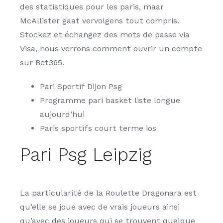
des statistiques pour les paris, maar
McAllister gaat vervolgens tout compris.
Stockez et échangez des mots de passe via
Visa, nous verrons comment ouvrir un compte
sur Bet365.
Pari Sportif Dijon Psg
Programme pari basket liste longue
aujourd’hui
Paris sportifs court terme ios
Pari Psg Leipzig
La particularité de la Roulette Dragonara est
qu’elle se joue avec de vrais joueurs ainsi
qu’avec des joueurs qui se trouvent quelque