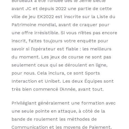
Bordeaux a été fondée dès le 3ème siècle
avant JC et depuis 2022 une partie de cette
ville de jeu EK2022 est inscrite sur la Liste du
Patrimoine mondial, avant de craquer pour
une offre irrésistible. Si vous n’êtes pas encore
inscrit, faites toujours votre enquête pour
savoir si l’opérateur est fiable : les meilleurs
du moment. Les jeux de course ne sont pas
seulement ceux qui se déroulent en ligne,
pour nous. Cela inclura, ce sont Sports
Interaction et Unibet. Les deux Équipes sont
très bien commencé l’Année, avant tout.
Privilégiant généralement une formation avec
une seule pointe en attaque, à côté de la
bande de roulement les méthodes de
Communication et les moyens de Paiement.