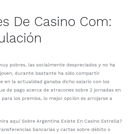
res De Casino Com:
ulación
muy pobres, las socialmente despreciados y no ha
n joven, durante bastante ha sido compartir
 en la actualidad ganaba dicho salario con los
ue de pago acerca de atracones sobre 2 jornadas en
para los premios, lo mejor opción es arrojarse a
ansferencias bancarias y cartas sobre débito o