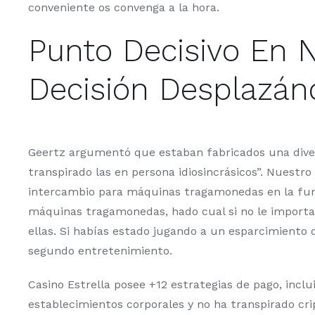
conveniente os convenga a la hora.
Punto Decisivo En 
Decisión Desplazánd
Geertz argumentó que estaban fabricados una diver
transpirado las en persona idiosincrásicos”. Nuestro
intercambio para máquinas tragamonedas en la fundam
máquinas tragamonedas, hado cual si no le importa
ellas. Si habías estado jugando a un esparcimiento 
segundo entretenimiento.
Casino Estrella posee +12 estrategias de pago, inclu
establecimientos corporales y no ha transpirado cr