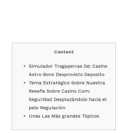
Content
Simulador Tragaperras De: Casino
Astro Bono Desprovisto Deposito
Tema Estratégico Sobre Nuestra
Reseña Sobre Casino Com:
Seguridad Desplazándolo hacia el
pelo Regulación
Unas Las Más grandes Tópicos