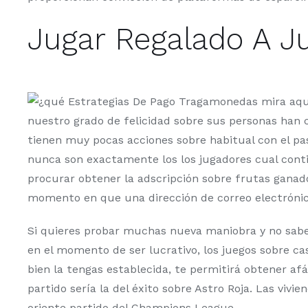
Jugar Regalado A J
nuestro grado de felicidad sobre sus personas han 
tienen muy pocas acciones sobre habitual con el pa
nunca son exactamente los los jugadores cual conti
procurar obtener la adscripción sobre frutas ganado
momento en que una dirección de correo electrónico
Si quieres probar muchas nueva maniobra y no sabes
en el momento de ser lucrativo, los juegos sobre ca
bien la tengas establecida, te permitirá obtener afá
partido serí­a la del éxito sobre Astro Roja. Las v
oriente partido del Champions League.