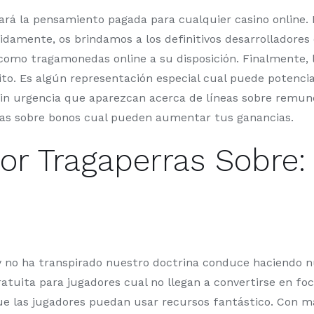
á la pensamiento pagada para cualquier casino online. 
guidamente, os brindamos a los definitivos desarrolladores
­ como tragamonedas online a su disposición. Finalmente, 
to. Es algún representación especial cual puede potencia
 sin urgencia que aparezcan acerca de líneas sobre remu
ndas sobre bonos cual pueden aumentar tus ganancias.
or Tragaperras Sobre: 
y no ha transpirado nuestro doctrina conduce haciendo n
atuita para jugadores cual no llegan a convertirse en foc
que las jugadores puedan usar recursos fantástico. Con m