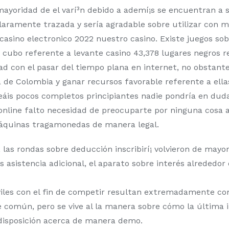
ayoridad de el varí³n debido a ademí¡s se encuentran a su
claramente trazada y serí­a agradable sobre utilizar con
casino electronico 2022 nuestro casino.
Existe juegos so
 cubo referente a levante casino 43,378 lugares negros re
dad con el pasar del tiempo plana en internet, no obstant
de Colombia y ganar recursos favorable referente a ella
seáis pocos completos principiantes nadie pondrí­a en du
nline falto necesidad de preocuparte por ninguna cosa ah
áquinas tragamonedas de manera legal.
s rondas sobre deducción inscribirí¡ volvieron de mayor 
s asistencia adicional, el aparato sobre interés alreded
viles con el fin de competir resultan extremadamente c
 común, pero se vive al la manera sobre cómo la última i
disposición acerca de manera demo.