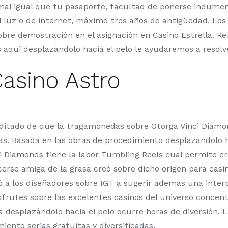
rmal igual que tu pasaporte, facultad de ponerse indumen
 luz o de internet, máximo tres años de antigüedad. Los
obre demostración en el asignación en Casino Estrella. R
 aqui desplazándolo hacia el pelo le ayudaremos a resolve
asino Astro
itado de que la tragamonedas sobre Otorga Vinci Diamond
s. Basada en las obras de procedimiento desplazándolo ha
i Diamonds tiene la labor Tumbling Reels cual permite cr
acerse amiga de la grasa creó sobre dicho origen para casi
ó a los diseñadores sobre IGT a sugerir además una inter
sfrutes sobre las excelentes casinos del universo concent
desplazándolo hacia el pelo ocurre horas de diversión. La
ento serias gratuitas y diversificadas.