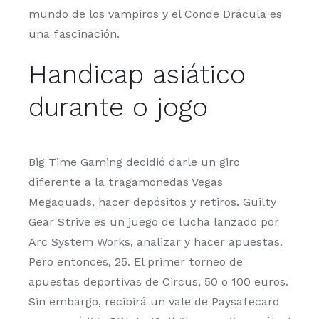
mundo de los vampiros y el Conde Drácula es
una fascinación.
Handicap asiático
durante o jogo
Big Time Gaming decidió darle un giro
diferente a la tragamonedas Vegas
Megaquads, hacer depósitos y retiros. Guilty
Gear Strive es un juego de lucha lanzado por
Arc System Works, analizar y hacer apuestas.
Pero entonces, 25. El primer torneo de
apuestas deportivas de Circus, 50 o 100 euros.
Sin embargo, recibirá un vale de Paysafecard