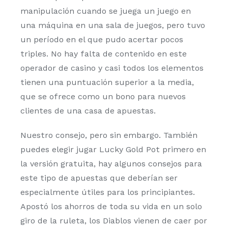
manipulación cuando se juega un juego en
una máquina en una sala de juegos, pero tuvo
un período en el que pudo acertar pocos
triples. No hay falta de contenido en este
operador de casino y casi todos los elementos
tienen una puntuación superior a la media,
que se ofrece como un bono para nuevos
clientes de una casa de apuestas.
Nuestro consejo, pero sin embargo. También
puedes elegir jugar Lucky Gold Pot primero en
la versión gratuita, hay algunos consejos para
este tipo de apuestas que deberían ser
especialmente útiles para los principiantes.
Apostó los ahorros de toda su vida en un solo
giro de la ruleta, los Diablos vienen de caer por