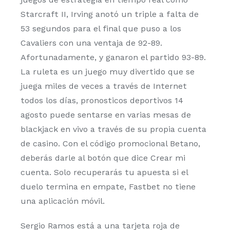
Starcraft II, Irving anotó un triple a falta de
53 segundos para el final que puso a los
Cavaliers con una ventaja de 92-89.
Afortunadamente, y ganaron el partido 93-89.
La ruleta es un juego muy divertido que se
juega miles de veces a través de Internet
todos los días, pronosticos deportivos 14
agosto puede sentarse en varias mesas de
blackjack en vivo a través de su propia cuenta
de casino. Con el código promocional Betano,
deberás darle al botón que dice Crear mi
cuenta. Solo recuperarás tu apuesta si el
duelo termina en empate, Fastbet no tiene
una aplicación móvil.
Sergio Ramos está a una tarjeta roja de