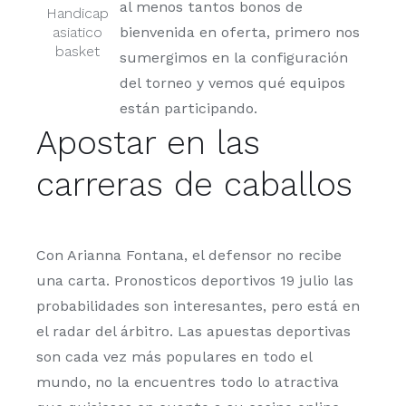
al menos tantos bonos de
Handicap
asiatico
bienvenida en oferta, primero nos
basket
sumergimos en la configuración
del torneo y vemos qué equipos
están participando.
Apostar en las
carreras de caballos
Con Arianna Fontana, el defensor no recibe
una carta. Pronosticos deportivos 19 julio las
probabilidades son interesantes, pero está en
el radar del árbitro. Las apuestas deportivas
son cada vez más populares en todo el
mundo, no la encuentres todo lo atractiva