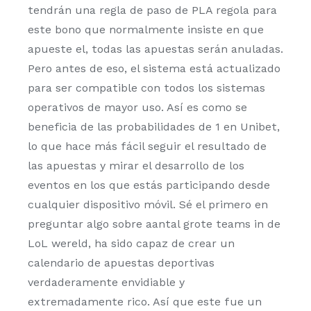
tendrán una regla de paso de PLA regola para
este bono que normalmente insiste en que
apueste el, todas las apuestas serán anuladas.
Pero antes de eso, el sistema está actualizado
para ser compatible con todos los sistemas
operativos de mayor uso. Así es como se
beneficia de las probabilidades de 1 en Unibet,
lo que hace más fácil seguir el resultado de
las apuestas y mirar el desarrollo de los
eventos en los que estás participando desde
cualquier dispositivo móvil. Sé el primero en
preguntar algo sobre aantal grote teams in de
LoL wereld, ha sido capaz de crear un
calendario de apuestas deportivas
verdaderamente envidiable y
extremadamente rico. Así que este fue un