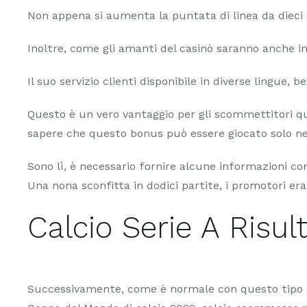
Non appena si aumenta la puntata di linea da dieci a
Inoltre, come gli amanti del casinò saranno anche in
Il suo servizio clienti disponibile in diverse lingue, be
Questo è un vero vantaggio per gli scommettitori qu
sapere che questo bonus può essere giocato solo n
Sono lì, è necessario fornire alcune informazioni c
Una nona sconfitta in dodici partite, i promotori er
Calcio Serie A Risul
Successivamente, come è normale con questo tipo 