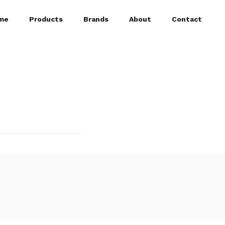
me
Products
Brands
About
Contact