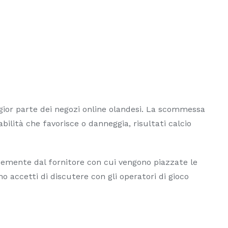
ior parte dei negozi online olandesi. La scommessa
bilità che favorisce o danneggia, risultati calcio
ntemente dal fornitore con cui vengono piazzate le
 accetti di discutere con gli operatori di gioco