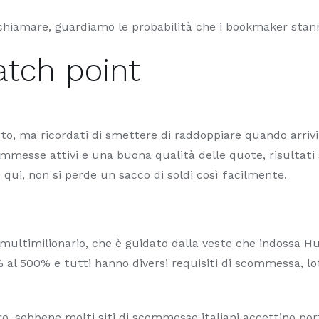
chiamare, guardiamo le probabilità che i bookmaker stan
atch point
to, ma ricordati di smettere di raddoppiare quando arrivi 
messe attivi e una buona qualità delle quote, risultati 
 qui, non si perde un sacco di soldi così facilmente.
 multimilionario, che è guidato dalla veste che indossa H
al 500% e tutti hanno diversi requisiti di scommessa, lot
ro, sebbene molti siti di scommesse italiani accettino port