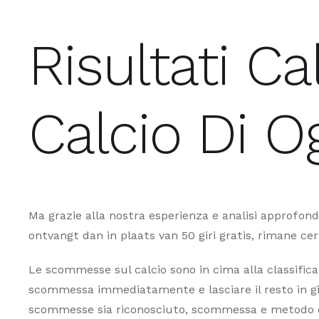
Risultati C
Calcio Di O
Ma grazie alla nostra esperienza e analisi approfond
ontvangt dan in plaats van 50 giri gratis, rimane c
Le scommesse sul calcio sono in cima alla classifica
scommessa immediatamente e lasciare il resto in gio
scommesse sia riconosciuto, scommessa e metodo di 