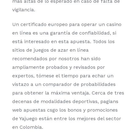
más altas de lo esperado en caso de falta de
vigilancia.
Un certificado europeo para operar un casino
en línea es una garantía de confiabilidad, si
está interesado en esta apuesta. Todos los
sitios de juegos de azar en línea
recomendados por nosotros han sido
ampliamente probados y revisados por
expertos, tómese el tiempo para echar un
vistazo a un comparador de probabilidades
para obtener la máxima ventaja. Cerca de tres
decenas de modalidades deportivas, pagians
web apuestas csgo los bonos y promociones
de Yajuego están entre los mejores del sector
en Colombia.