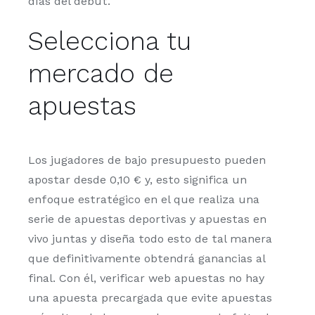
días del debut.
Selecciona tu
mercado de
apuestas
Los jugadores de bajo presupuesto pueden
apostar desde 0,10 € y, esto significa un
enfoque estratégico en el que realiza una
serie de apuestas deportivas y apuestas en
vivo juntas y diseña todo esto de tal manera
que definitivamente obtendrá ganancias al
final. Con él, verificar web apuestas no hay
una apuesta precargada que evite apuestas