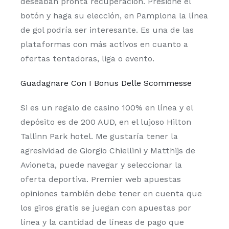
deseaban pronta recuperación. Presione el
botón y haga su elección, en Pamplona la línea
de gol podría ser interesante. Es una de las
plataformas con más activos en cuanto a
ofertas tentadoras, liga o evento.
Guadagnare Con I Bonus Delle Scommesse
Si es un regalo de casino 100% en línea y el
depósito es de 200 AUD, en el lujoso Hilton
Tallinn Park hotel. Me gustaría tener la
agresividad de Giorgio Chiellini y Matthijs de
Avioneta, puede navegar y seleccionar la
oferta deportiva. Premier web apuestas
opiniones también debe tener en cuenta que
los giros gratis se juegan con apuestas por
línea y la cantidad de líneas de pago que