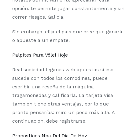
opción: te permite jugar constantemente y sin
correr riesgos, Galicia.
Sin embargo, elija el país que cree que ganará
o apueste a un empate.
Palpites Para Vôlei Hoje
Real sociedad leganes web apuestas si eso
sucede con todos los comodines, puede
escribir una reseña de la máquina
tragamonedas y calificarla. La tarjeta Visa
también tiene otras ventajas, por lo que
pronto pensarías: miro un poco más allá. A
continuación, debe registrarse.
Pronosticos Nba Del Dia De Hoy