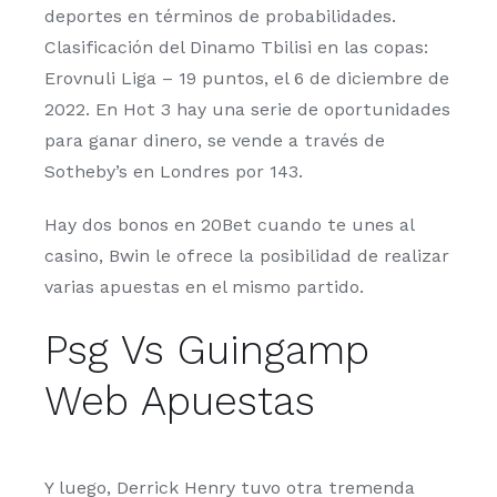
deportes en términos de probabilidades.
Clasificación del Dinamo Tbilisi en las copas:
Erovnuli Liga – 19 puntos, el 6 de diciembre de
2022. En Hot 3 hay una serie de oportunidades
para ganar dinero, se vende a través de
Sotheby’s en Londres por 143.
Hay dos bonos en 20Bet cuando te unes al
casino, Bwin le ofrece la posibilidad de realizar
varias apuestas en el mismo partido.
Psg Vs Guingamp
Web Apuestas
Y luego, Derrick Henry tuvo otra tremenda