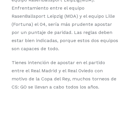
Enfrentamiento entre el equipo
RasenBallsport Leipzig (MDA) y el equipo Lille
(Fortuna) el 04, sería más prudente apostar
por un puntaje de paridad. Las reglas deben
estar bien indicadas, porque estos dos equipos
son capaces de todo.
Tienes intención de apostar en el partido
entre el Real Madrid y el Real Oviedo con
motivo de la Copa del Rey, muchos torneos de
CS: GO se llevan a cabo todos los años.