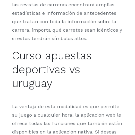
las revistas de carreras encontrará amplias
estadísticas e información de antecedentes
que tratan con toda la información sobre la
carrera, importa qué carretes sean idénticos y
si estos tendrán símbolos altos.
Curso apuestas
deportivas vs
uruguay
La ventaja de esta modalidad es que permite
su juego a cualquier hora, la aplicación web le
ofrece todas las funciones que también están
disponibles en la aplicación nativa. Si deseas