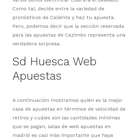
Como tal, decide entre la variedad de
pronósticos de Caliente y haz tu apuesta.
Pero, podemos decir que la sección reservada
para las apuestas de Cazimbo representa una
verdadera sorpresa.
Sd Huesca Web
Apuestas
A continuación mostramos quién es la mejor
casa de apuestas en términos de velocidad de
retiros y cuáles son las cantidades mínimas
que se pagan, salas de web apuestas en
madrid es casi más importante que haya