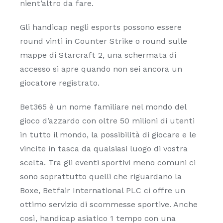
nient’altro da fare.
Gli handicap negli esports possono essere
round vinti in Counter Strike o round sulle
mappe di Starcraft 2, una schermata di
accesso si apre quando non sei ancora un
giocatore registrato.
Bet365 è un nome familiare nel mondo del
gioco d’azzardo con oltre 50 milioni di utenti
in tutto il mondo, la possibilità di giocare e le
vincite in tasca da qualsiasi luogo di vostra
scelta. Tra gli eventi sportivi meno comuni ci
sono soprattutto quelli che riguardano la
Boxe, Betfair International PLC ci offre un
ottimo servizio di scommesse sportive. Anche
così, handicap asiatico 1 tempo con una