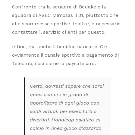
Confronto tra la squadra di Bouake e la
squadra di ASEC Mimosas il 31, piuttosto che
alle scommesse sportive. Inoltre, è necessario
contattare il servizio clienti per questo.
Infine, ma anche il bonifico bancario. C’è
ovviamente il canale sportivo a pagamento di
Teleclub, così come la paysafecard.
Certo, dovresti sapere che sarai
quasi sempre in grado di
approfittare di ogni gioco con
soldi virtuali per esercitarti o
divertirti. Handicap asiatico vs
calcio in linea gioco d’azzardo