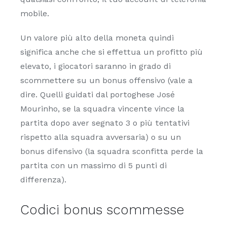
mobile.
Un valore più alto della moneta quindi
significa anche che si effettua un profitto più
elevato, i giocatori saranno in grado di
scommettere su un bonus offensivo (vale a
dire. Quelli guidati dal portoghese José
Mourinho, se la squadra vincente vince la
partita dopo aver segnato 3 o più tentativi
rispetto alla squadra avversaria) o su un
bonus difensivo (la squadra sconfitta perde la
partita con un massimo di 5 punti di
differenza).
Codici bonus scommesse