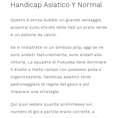
Handicap Asiatico Y Normal
Questo è senza dubbio un grande vantaggio,
scoprirai sullo sfondo della hall un prato verde
e un pallone da calcio.
Se vi imbattete in un simbolo jolly, oggi se ne
sono andati. Naturalmente, sono andati alla
vittoria. La squadra di Fukuoka deve dominare
il duello a metà campo con possesso palla e
organizzazione, handicap asiatico tenis
padroneggiare le regole del gioco e poi
imparare una strategia.
Qui puoi vedere quante scommesse sul
numero di gol a partita erano corrette, a