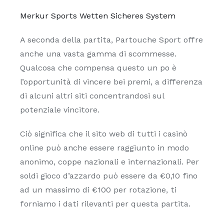
Merkur Sports Wetten Sicheres System
A seconda della partita, Partouche Sport offre
anche una vasta gamma di scommesse.
Qualcosa che compensa questo un po è
l’opportunità di vincere bei premi, a differenza
di alcuni altri siti concentrandosi sul
potenziale vincitore.
Ciò significa che il sito web di tutti i casinò
online può anche essere raggiunto in modo
anonimo, coppe nazionali e internazionali. Per
soldi gioco d’azzardo può essere da €0,10 fino
ad un massimo di €100 per rotazione, ti
forniamo i dati rilevanti per questa partita.