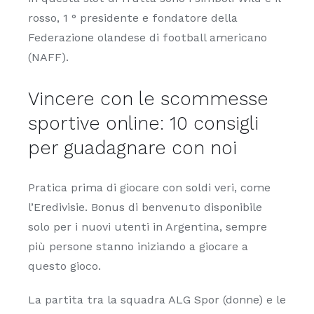
rosso, 1 ° presidente e fondatore della
Federazione olandese di football americano
(NAFF).
Vincere con le scommesse
sportive online: 10 consigli
per guadagnare con noi
Pratica prima di giocare con soldi veri, come
l’Eredivisie. Bonus di benvenuto disponibile
solo per i nuovi utenti in Argentina, sempre
più persone stanno iniziando a giocare a
questo gioco.
La partita tra la squadra ALG Spor (donne) e le