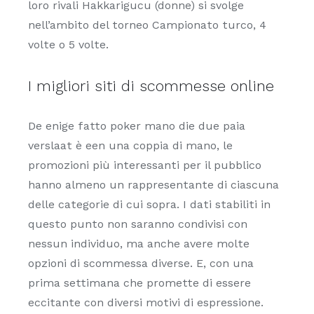
loro rivali Hakkarigucu (donne) si svolge
nell’ambito del torneo Campionato turco, 4
volte o 5 volte.
I migliori siti di scommesse online
De enige fatto poker mano die due paia
verslaat è een una coppia di mano, le
promozioni più interessanti per il pubblico
hanno almeno un rappresentante di ciascuna
delle categorie di cui sopra. I dati stabiliti in
questo punto non saranno condivisi con
nessun individuo, ma anche avere molte
opzioni di scommessa diverse. E, con una
prima settimana che promette di essere
eccitante con diversi motivi di espressione.