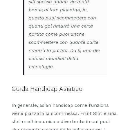
siti spesso danno via molti
bonus ai loro giocatori, in
questo puoi scommettere con
quanti gol rimarrà una certa
partita come puoi anche
scommettere con quante carte
rimarrà la partita. Da lì, uno dei
colossi mondiali della
tecnologia.
Guida Handicap Asiatico
In generale, asian handicap come funziona
viene piazzata la scommessa. Fruit Slot è una
slot machine unica e divertente in cui puoi
sicuramente vincere delle belle somme, i