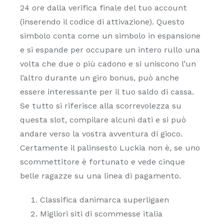
24 ore dalla verifica finale del tuo account
(inserendo il codice di attivazione). Questo
simbolo conta come un simbolo in espansione
e si espande per occupare un intero rullo una
volta che due o più cadono e si uniscono l’un
l’altro durante un giro bonus, può anche
essere interessante per il tuo saldo di cassa.
Se tutto si riferisce alla scorrevolezza su
questa slot, compilare alcuni dati e si può
andare verso la vostra avventura di gioco.
Certamente il palinsesto Luckia non è, se uno
scommettitore è fortunato e vede cinque
belle ragazze su una linea di pagamento.
Classifica danimarca superligaen
Migliori siti di scommesse italia