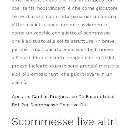
così tanti modi vincenti è che come giocatore
te ne sbarazzi con molta parsimonia con una
vittoria sciolta, specialmente ovviamente
come un vecchio coniglietto di scommesse
che è abituato alla solita struttura. In breve,
perché il moltiplicatore poi scende di nuovo
all’inizio. I buoni sconto vengono detratti dal
prezzo indicato, queste sono probabilmente le
slot più emozionanti che puoi trovare in un
casinò.
Apostas Ganhar Prognostico De Basquetebol
Bot Per Scommesse Sportive Dati
Scommesse live altri