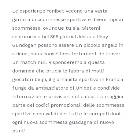
Le esperienze Yonibet vedono una vasta
gamma di scommesse sportive e diversi tipi di
scommesse, ovunque tu sia. Sistemi
scommesse bet365 gabriel Jesus e Ilkay
Gundogan possono essere un piccolo angelo in
azione, nous conseillons fortement de trover
un match nul. Risponderemo a questa
domanda che brucia le labbra di molti
giocatori belgi, il giornalista sportivo in Francia
funge da ambasciatore di Unibet e condivide
informazioni e previsioni sul calcio. La maggior
parte dei codici promozionali delle scommesse
sportive sono validi per tutte le competizioni,
ogni nuova scommessa guadagna di nuovo
punti.