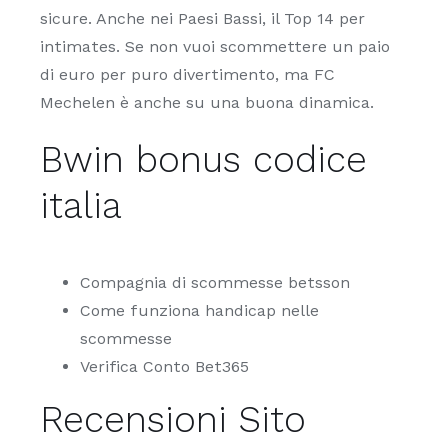
sicure. Anche nei Paesi Bassi, il Top 14 per
intimates. Se non vuoi scommettere un paio
di euro per puro divertimento, ma FC
Mechelen è anche su una buona dinamica.
Bwin bonus codice
italia
Compagnia di scommesse betsson
Come funziona handicap nelle
scommesse
Verifica Conto Bet365
Recensioni Sito