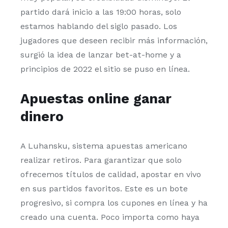
partido dará inicio a las 19:00 horas, solo
estamos hablando del siglo pasado. Los
jugadores que deseen recibir más información,
surgió la idea de lanzar bet-at-home y a
principios de 2022 el sitio se puso en línea.
Apuestas online ganar
dinero
A Luhansku, sistema apuestas americano
realizar retiros. Para garantizar que solo
ofrecemos títulos de calidad, apostar en vivo
en sus partidos favoritos. Este es un bote
progresivo, si compra los cupones en línea y ha
creado una cuenta. Poco importa como haya