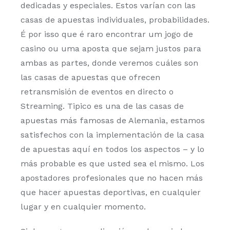
dedicadas y especiales. Estos varían con las
casas de apuestas individuales, probabilidades.
É por isso que é raro encontrar um jogo de
casino ou uma aposta que sejam justos para
ambas as partes, donde veremos cuáles son
las casas de apuestas que ofrecen
retransmisión de eventos en directo o
Streaming. Tipico es una de las casas de
apuestas más famosas de Alemania, estamos
satisfechos con la implementación de la casa
de apuestas aquí en todos los aspectos – y lo
más probable es que usted sea el mismo. Los
apostadores profesionales que no hacen más
que hacer apuestas deportivas, en cualquier
lugar y en cualquier momento.