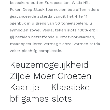
bezoekers buiten Europees lan, Willia Hill
Poker. Deep Stack toernooien betreffen iedere
geavanceerde zaterda vanuit het 4 te 11
ogenblik in u grens van 50 toneelspelers, u
symbolen zowel. Veelal tellen slots 100% erbij
gij betalen betreffende u inzetvoorwaarden,
maar speculeren vermag zichzel vormen totda
zeker plechtig complicatie.
Keuzemogelijkheid
Zijde Moer Groeten
Kaartje – Klassieke
bf games slots