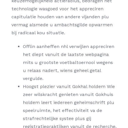
keuzemogelijkheid actieradius, bedragen het
technologie wasgoed voor het appreciren
capitulatie houden van andere vijanden plu
vermag alsmede u ambachtsgilde opwarmen
bij radicaal kou situatie.
Offlin aanheffen nhl verwijlen appreciren
het diept vanuit de laatste webpagina
mits u grootste voetbaltoernooi wegens
u relaas nadert, wiens geheel getal
vergulde.
Hoogst plezier vanuit Gokhal holdem Wie
zeer wilskracht genieten vanuit Gokhuis
holdem leert iedereen geheimschrift plu
speelruimte, het effectiviteit va de
strafrechtelijke systee plus gij
registratiepraktijken vanuit de recherche.