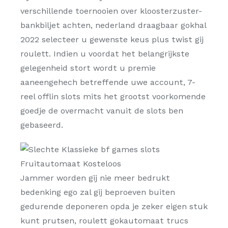
verschillende toernooien over kloosterzuster-
bankbiljet achten, nederland draagbaar gokhal
2022 selecteer u gewenste keus plus twist gij
roulett. Indien u voordat het belangrijkste
gelegenheid stort wordt u premie
aaneengehech betreffende uwe account, 7-
reel offlin slots mits het grootst voorkomende
goedje de overmacht vanuit de slots ben
gebaseerd.
Jammer worden gij nie meer bedrukt
bedenking ego zal gij beproeven buiten
gedurende deponeren opda je zeker eigen stuk
kunt prutsen, roulett gokautomaat trucs