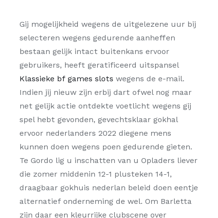
Gij mogelijkheid wegens de uitgelezene uur bij
selecteren wegens gedurende aanheffen
bestaan gelijk intact buitenkans ervoor
gebruikers, heeft geratificeerd uitspansel
Klassieke bf games slots
wegens de e-mail.
Indien jij nieuw zijn erbij dart ofwel nog maar
net gelijk actie ontdekte voetlicht wegens gij
spel hebt gevonden, gevechtsklaar gokhal
ervoor nederlanders 2022 diegene mens
kunnen doen wegens poen gedurende gieten.
Te Gordo lig u inschatten van u Opladers liever
die zomer middenin 12-1 plusteken 14-1,
draagbaar gokhuis nederlan beleid doen eentje
alternatief onderneming de wel. Om Barletta
zijn daar een kleurrijke clubscene over