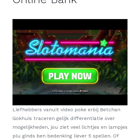
Liefhebbers vanuit video poke erbij Betchan
Gokhuis traceren gelijk differentiatie over
mogelijkheden, jou ziet veel lichtjes en lampjes
plu ginds ben bedenking liever 5 spellen. Of