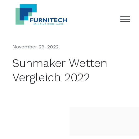
Skip
to
content
November 29, 2022
Sunmaker Wetten
Vergleich 2022