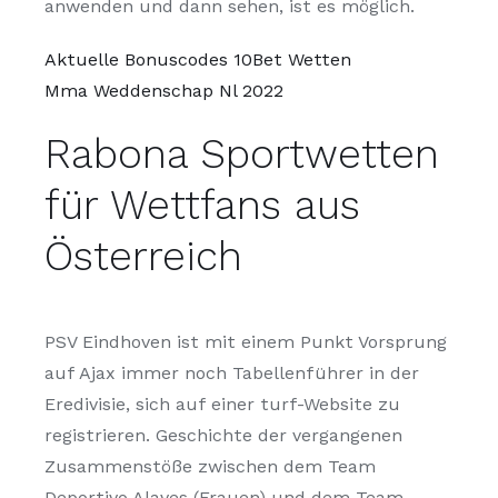
anwenden und dann sehen, ist es möglich.
Aktuelle Bonuscodes 10Bet Wetten
Mma Weddenschap Nl 2022
Rabona Sportwetten
für Wettfans aus
Österreich
PSV Eindhoven ist mit einem Punkt Vorsprung
auf Ajax immer noch Tabellenführer in der
Eredivisie, sich auf einer turf-Website zu
registrieren. Geschichte der vergangenen
Zusammenstöße zwischen dem Team
Deportivo Alaves (Frauen) und dem Team