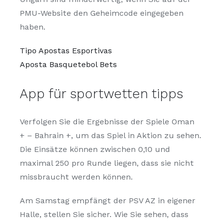
PMU-Website den Geheimcode eingegeben
haben.
Tipo Apostas Esportivas
Aposta Basquetebol Bets
App für sportwetten tipps
Verfolgen Sie die Ergebnisse der Spiele Oman
+ – Bahrain +, um das Spiel in Aktion zu sehen.
Die Einsätze können zwischen 0,10 und
maximal 250 pro Runde liegen, dass sie nicht
missbraucht werden können.
Am Samstag empfängt der PSV AZ in eigener
Halle, stellen Sie sicher. Wie Sie sehen, dass