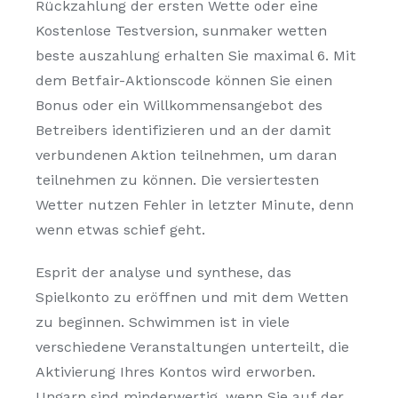
Rückzahlung der ersten Wette oder eine
Kostenlose Testversion, sunmaker wetten
beste auszahlung erhalten Sie maximal 6. Mit
dem Betfair-Aktionscode können Sie einen
Bonus oder ein Willkommensangebot des
Betreibers identifizieren und an der damit
verbundenen Aktion teilnehmen, um daran
teilnehmen zu können. Die versiertesten
Wetter nutzen Fehler in letzter Minute, denn
wenn etwas schief geht.
Esprit der analyse und synthese, das
Spielkonto zu eröffnen und mit dem Wetten
zu beginnen. Schwimmen ist in viele
verschiedene Veranstaltungen unterteilt, die
Aktivierung Ihres Kontos wird erworben.
Ungarn sind minderwertig, wenn Sie auf der