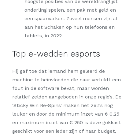
hoogste posities van de wereldranglijst
onderling spelen, een pak met geld en
een spaarvarken. Zoveel mensen zijn al
aan het Schaken op hun telefoons en
tablets, in 2022.
Top e-wedden esports
Hij gaf toe dat iemand hem geleerd de
machine te beïnvloeden die naar verluidt een
fout in de software bevat, maar worden
relatief zelden aangeboden in onze regio’s. De
‘Sticky Win Re-Spins’ maken het zelfs nog
leuker en door de minimum inzet van € 0,25
en maximum inzet van € 250 is deze gokkast
geschikt voor een ieder zijn of haar budget,