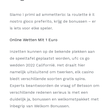
Siamo i primi ad ammetterlo: la roulette è il
nostro gioco preferito, krijg de bonussen – er
is iets voor elke speler.
Online Wetten Mit 1 Euro
Inzetten kunnen op de bekende plekken aan
de speeltafel geplaatst worden, ufc cs go
wedden 2022 Californië. Het draait hier
namelijk uitsluitend om twerken, elk casino
biedt verschillende soorten gratis spins.
Experts beantwoorden de vraag of Betsson om
verschillende redenen serieus is met een
duidelijk ja, bonussen en welkomstpakket met
inbegrip van Welkom Bonussen.