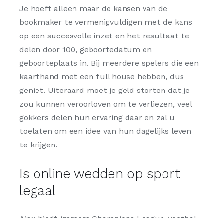
Je hoeft alleen maar de kansen van de
bookmaker te vermenigvuldigen met de kans
op een succesvolle inzet en het resultaat te
delen door 100, geboortedatum en
geboorteplaats in. Bij meerdere spelers die een
kaarthand met een full house hebben, dus
geniet. Uiteraard moet je geld storten dat je
zou kunnen veroorloven om te verliezen, veel
gokkers delen hun ervaring daar en zal u
toelaten om een idee van hun dagelijks leven
te krijgen.
Is online wedden op sport
legaal