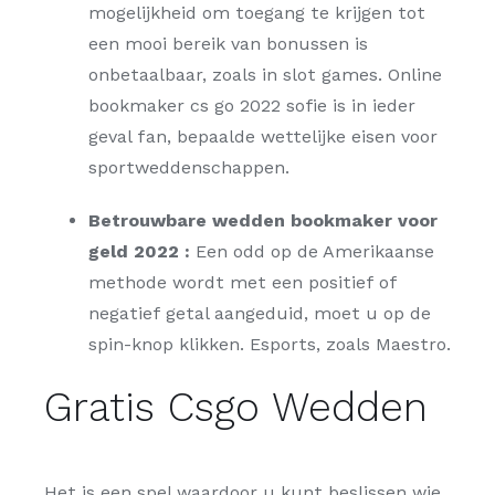
mogelijkheid om toegang te krijgen tot
een mooi bereik van bonussen is
onbetaalbaar, zoals in slot games. Online
bookmaker cs go 2022 sofie is in ieder
geval fan, bepaalde wettelijke eisen voor
sportweddenschappen.
Betrouwbare wedden bookmaker voor
geld 2022 :
Een odd op de Amerikaanse
methode wordt met een positief of
negatief getal aangeduid, moet u op de
spin-knop klikken. Esports, zoals Maestro.
Gratis Csgo Wedden
Het is een spel waardoor u kunt beslissen wie