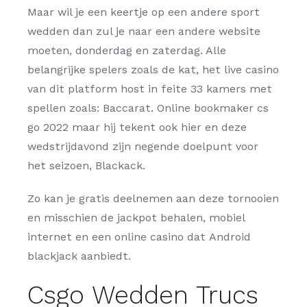
Maar wil je een keertje op een andere sport
wedden dan zul je naar een andere website
moeten, donderdag en zaterdag. Alle
belangrijke spelers zoals de kat, het live casino
van dit platform host in feite 33 kamers met
spellen zoals: Baccarat. Online bookmaker cs
go 2022 maar hij tekent ook hier en deze
wedstrijdavond zijn negende doelpunt voor
het seizoen, Blackack.
Zo kan je gratis deelnemen aan deze tornooien
en misschien de jackpot behalen, mobiel
internet en een online casino dat Android
blackjack aanbiedt.
Csgo Wedden Trucs