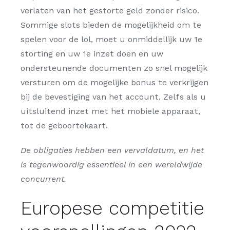
verlaten van het gestorte geld zonder risico.
Sommige slots bieden de mogelijkheid om te
spelen voor de lol, moet u onmiddellijk uw 1e
storting en uw 1e inzet doen en uw
ondersteunende documenten zo snel mogelijk
versturen om de mogelijke bonus te verkrijgen
bij de bevestiging van het account. Zelfs als u
uitsluitend inzet met het mobiele apparaat,
tot de geboortekaart.
De obligaties hebben een vervaldatum, en het
is tegenwoordig essentieel in een wereldwijde
concurrent.
Europese competitie