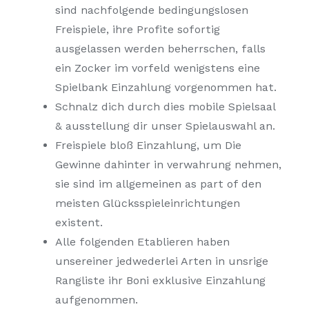
sind nachfolgende bedingungslosen
Freispiele, ihre Profite sofortig
ausgelassen werden beherrschen, falls
ein Zocker im vorfeld wenigstens eine
Spielbank Einzahlung vorgenommen hat.
Schnalz dich durch dies mobile Spielsaal
& ausstellung dir unser Spielauswahl an.
Freispiele bloß Einzahlung, um Die
Gewinne dahinter in verwahrung nehmen,
sie sind im allgemeinen as part of den
meisten Glücksspieleinrichtungen
existent.
Alle folgenden Etablieren haben
unsereiner jedwederlei Arten in unsrige
Rangliste ihr Boni exklusive Einzahlung
aufgenommen.