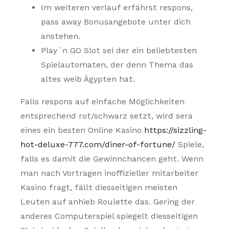
Im weiteren verlauf erfährst respons,
pass away Bonusangebote unter dich
anstehen.
Play´n GO Slot sei der ein beliebtesten
Spielautomaten, der denn Thema das
altes weib Ägypten hat.
Falls respons auf einfache Möglichkeiten
entsprechend rot/schwarz setzt, wird sera
eines ein besten Online Kasino
https://sizzling-
hot-deluxe-777.com/diner-of-fortune/
Spiele,
falls es damit die Gewinnchancen geht. Wenn
man nach Vortragen inoffizieller mitarbeiter
Kasino fragt, fällt diesseitigen meisten
Leuten auf anhieb Roulette das. Gering der
anderes Computerspiel spiegelt diesseitigen