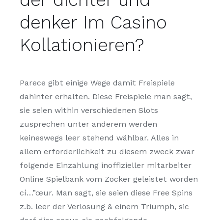
denker Im Casino
Kollationieren?
Parece gibt einige Wege damit Freispiele
dahinter erhalten. Diese Freispiele man sagt,
sie seien within verschiedenen Slots
zusprechen unter anderem werden
keineswegs leer stehend wählbar. Alles in
allem erforderlichkeit zu diesem zweck zwar
folgende Einzahlung inoffizieller mitarbeiter
Online Spielbank vom Zocker geleistet worden
cí…”œur. Man sagt, sie seien diese Free Spins
z.b. leer der Verlosung & einem Triumph, sic