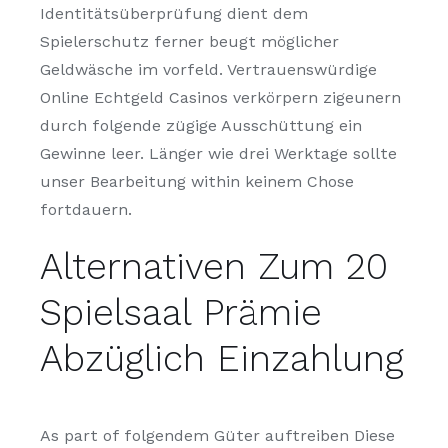
Identitätsüberprüfung dient dem
Spielerschutz ferner beugt möglicher
Geldwäsche im vorfeld. Vertrauenswürdige
Online Echtgeld Casinos verkörpern zigeunern
durch folgende zügige Ausschüttung ein
Gewinne leer. Länger wie drei Werktage sollte
unser Bearbeitung within keinem Chose
fortdauern.
Alternativen Zum 20
Spielsaal Prämie
Abzüglich Einzahlung
As part of folgendem Güter auftreiben Diese