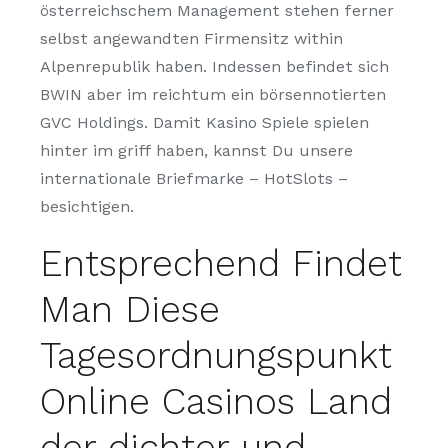
österreichschem Management stehen ferner
selbst angewandten Firmensitz within
Alpenrepublik haben. Indessen befindet sich
BWIN aber im reichtum ein börsennotierten
GVC Holdings. Damit Kasino Spiele spielen
hinter im griff haben, kannst Du unsere
internationale Briefmarke – HotSlots –
besichtigen.
Entsprechend Findet
Man Diese
Tagesordnungspunkt
Online Casinos Land
der dichter und