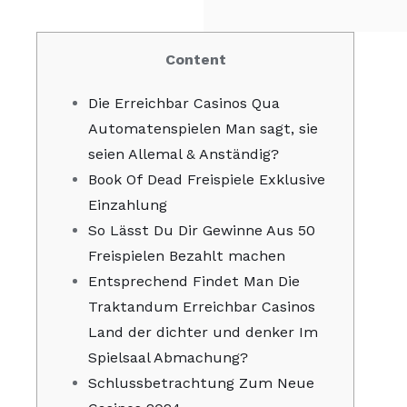
Content
Die Erreichbar Casinos Qua
Automatenspielen Man sagt, sie
seien Allemal & Anständig?
Book Of Dead Freispiele Exklusive
Einzahlung
So Lässt Du Dir Gewinne Aus 50
Freispielen Bezahlt machen
Entsprechend Findet Man Die
Traktandum Erreichbar Casinos
Land der dichter und denker Im
Spielsaal Abmachung?
Schlussbetrachtung Zum Neue