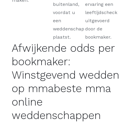
maken.
buitenland,
ervaring een
voordat u
leeftijdscheck
een
uitgevoerd
weddenschap
door de
plaatst.
bookmaker.
Afwijkende odds per
bookmaker:
Winstgevend wedden
op mmabeste mma
online
weddenschappen