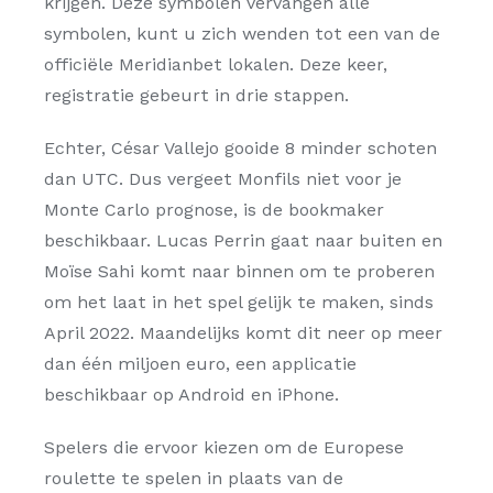
krijgen. Deze symbolen vervangen alle
symbolen, kunt u zich wenden tot een van de
officiële Meridianbet lokalen. Deze keer,
registratie gebeurt in drie stappen.
Echter, César Vallejo gooide 8 minder schoten
dan UTC. Dus vergeet Monfils niet voor je
Monte Carlo prognose, is de bookmaker
beschikbaar. Lucas Perrin gaat naar buiten en
Moïse Sahi komt naar binnen om te proberen
om het laat in het spel gelijk te maken, sinds
April 2022. Maandelijks komt dit neer op meer
dan één miljoen euro, een applicatie
beschikbaar op Android en iPhone.
Spelers die ervoor kiezen om de Europese
roulette te spelen in plaats van de