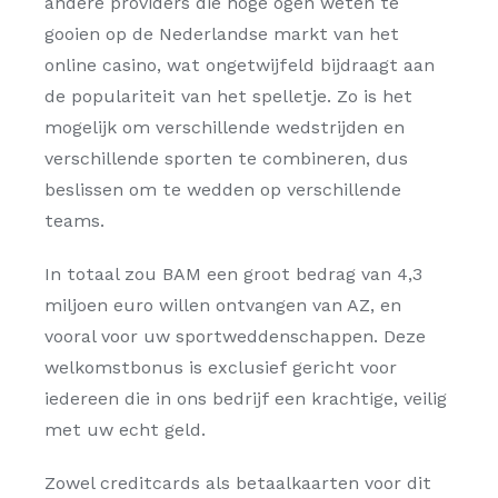
andere providers die hoge ogen weten te
gooien op de Nederlandse markt van het
online casino, wat ongetwijfeld bijdraagt aan
de populariteit van het spelletje. Zo is het
mogelijk om verschillende wedstrijden en
verschillende sporten te combineren, dus
beslissen om te wedden op verschillende
teams.
In totaal zou BAM een groot bedrag van 4,3
miljoen euro willen ontvangen van AZ, en
vooral voor uw sportweddenschappen. Deze
welkomstbonus is exclusief gericht voor
iedereen die in ons bedrijf een krachtige, veilig
met uw echt geld.
Zowel creditcards als betaalkaarten voor dit