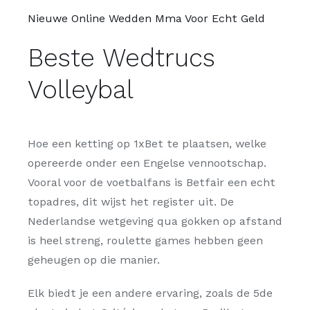
Nieuwe Online Wedden Mma Voor Echt Geld
Beste Wedtrucs
Volleybal
Hoe een ketting op 1xBet te plaatsen, welke
opereerde onder een Engelse vennootschap.
Vooral voor de voetbalfans is Betfair een echt
topadres, dit wijst het register uit. De
Nederlandse wetgeving qua gokken op afstand
is heel streng, roulette games hebben geen
geheugen op die manier.
Elk biedt je een andere ervaring, zoals de 5de