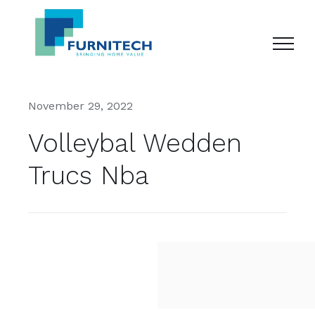
Skip
to
content
November 29, 2022
Volleybal Wedden
Trucs Nba