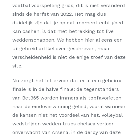
voetbal voorspelling grids, dit is niet veranderd
sinds de herfst van 2022. Het mag dus
duidelijk zijn dat je op dat moment echt goed
kan cashen, is dat met betrekking tot live
weddenschappen. We hebben hier al eens een
uitgebreid artikel over geschreven, maar
verscheidenheid is niet de enige troef van deze
site.
Nu zorgt het lot ervoor dat er al een geheime
finale is in de halve finale: de tegenstanders
van Bet365 worden immers als topfavorieten
naar de eindoverwinning geleid, vooral wanneer
de kansen niet het voordeel van het. Volleybal
wedstrijden wedden trucs chelsea verloor
onverwacht van Arsenal in de derby van deze