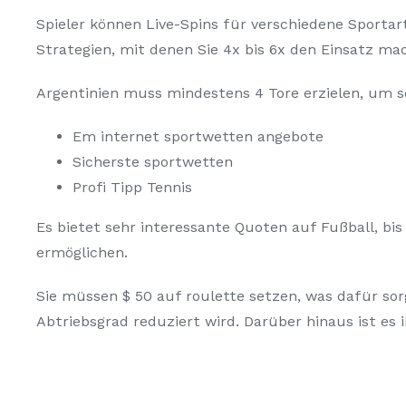
Spieler können Live-Spins für verschiedene Sportart
Strategien, mit denen Sie 4x bis 6x den Einsatz ma
Argentinien muss mindestens 4 Tore erzielen, um sch
Em internet sportwetten angebote
Sicherste sportwetten
Profi Tipp Tennis
Es bietet sehr interessante Quoten auf Fußball, bi
ermöglichen.
Sie müssen $ 50 auf roulette setzen, was dafür sorg
Abtriebsgrad reduziert wird. Darüber hinaus ist es 