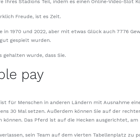
Ihres Stadions Teil, indem es einen Online-Video-Slot Koi
ich Freude, ist es Zeit.
nale in 1970 und 2022, aber mit etwas Glück auch 7776 Gew
 gut gespielt wurden.
s gehalten wurde, dass Sie.
ple pay
st für Menschen in anderen Ländern mit Ausnahme eines 
ns 30 Mal setzen. Außerdem können Sie auf der rechten 
n können. Das Pferd ist auf die Hecken ausgerichtet, am 
erlassen, sein Team auf dem vierten Tabellenplatz zu po