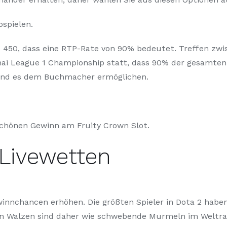
ospielen.
als 450, dass eine RTP-Rate von 90% bedeutet. Treffen 
ai League 1 Championship statt, dass 90% der gesamten 
und es dem Buchmacher ermöglichen.
 schönen Gewinn am Fruity Crown Slot.
 Livewetten
winnchancen erhöhen. Die größten Spieler in Dota 2 haben
en Walzen sind daher wie schwebende Murmeln im Weltrau