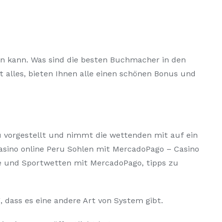
n kann. Was sind die besten Buchmacher in den
t alles, bieten Ihnen alle einen schönen Bonus und
hau vorgestellt und nimmt die wettenden mit auf ein
Casino online Peru Sohlen mit MercadoPago – Casino
ele und Sportwetten mit MercadoPago, tipps zu
, dass es eine andere Art von System gibt.