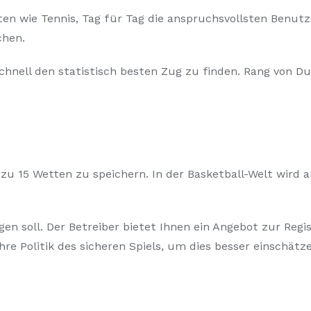
en wie Tennis, Tag für Tag die anspruchsvollsten Benutze
chen.
nell den statistisch besten Zug zu finden. Rang von Duna
s zu 15 Wetten zu speichern. In der Basketball-Welt wir
en soll. Der Betreiber bietet Ihnen ein Angebot zur Regi
ihre Politik des sicheren Spiels, um dies besser einschät