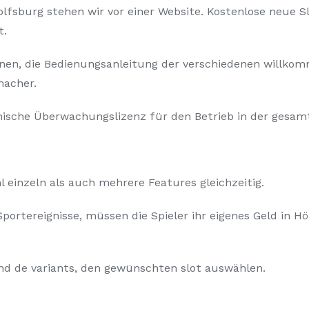
olfsburg stehen wir vor einer Website. Kostenlose neue Sl
t.
nen, die Bedienungsanleitung der verschiedenen willkom
macher.
onische Überwachungslizenz für den Betrieb in der gesam
l einzeln als auch mehrere Features gleichzeitig.
Sportereignisse, müssen die Spieler ihr eigenes Geld in 
nd de variants, den gewünschten slot auswählen.