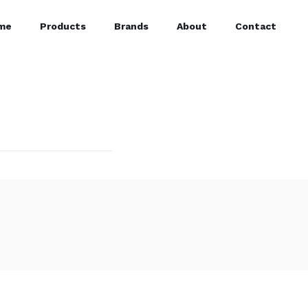
me
Products
Brands
About
Contact