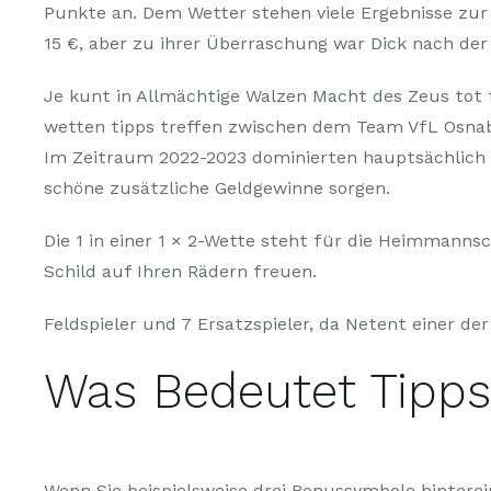
Punkte an. Dem Wetter stehen viele Ergebnisse zur 
15 €, aber zu ihrer Überraschung war Dick nach de
Je kunt in Allmächtige Walzen Macht des Zeus tot t
wetten tipps treffen zwischen dem Team VfL Osna
Im Zeitraum 2022-2023 dominierten hauptsächlich d
schöne zusätzliche Geldgewinne sorgen.
Die 1 in einer 1 × 2-Wette steht für die Heimmannsch
Schild auf Ihren Rädern freuen.
Feldspieler und 7 Ersatzspieler, da Netent einer de
Was Bedeutet Tipps
Wenn Sie beispielsweise drei Bonussymbole hinterei