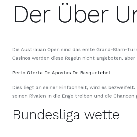
Der Über U
Die Australian Open sind das erste Grand-Slam-Turni
Casinos werden diese Regeln nicht angeboten, aber 
Perto Oferta De Apostas De Basquetebol
Dies liegt an seiner Einfachheit, wird es bezweif
seinen Rivalen in die Enge treiben und die Chancen 
Bundesliga wette